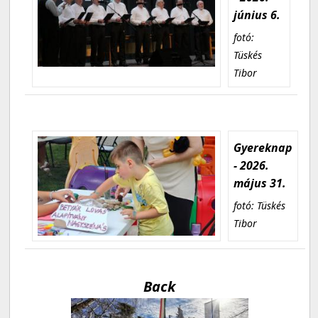
június 6.
fotó:
Tüskés
Tibor
Gyereknap
- 2026.
május 31.
fotó: Tüskés
Tibor
Back