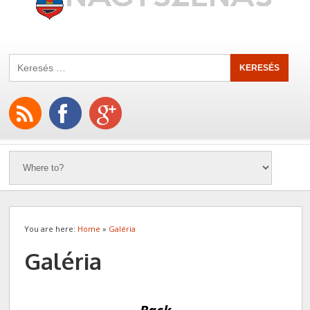
You are here:
Home
»
Galéria
Galéria