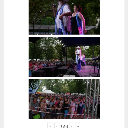
«
‹
›
»
1
A
4