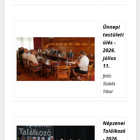
Ünnepi
testületi
ülés -
2026.
július
11.
fotó:
Tüskés
Tibor
Népzenei
Találkozó
- 2026.