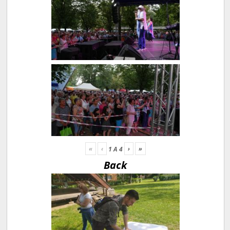
«
‹
›
»
1
A
4
Back