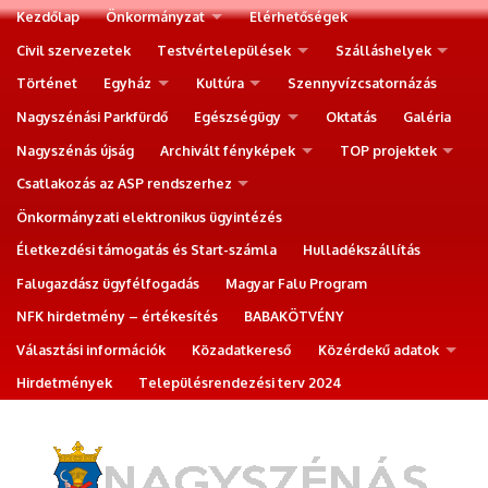
Kezdőlap
Önkormányzat
Elérhetőségek
Civil szervezetek
Testvértelepülések
Szálláshelyek
Történet
Egyház
Kultúra
Szennyvízcsatornázás
Nagyszénási Parkfürdő
Egészségügy
Oktatás
Galéria
Nagyszénás újság
Archivált fényképek
TOP projektek
Csatlakozás az ASP rendszerhez
Önkormányzati elektronikus ügyintézés
Életkezdési támogatás és Start-számla
Hulladékszállítás
Falugazdász ügyfélfogadás
Magyar Falu Program
NFK hirdetmény – értékesítés
BABAKÖTVÉNY
Választási információk
Közadatkereső
Közérdekű adatok
Hirdetmények
Településrendezési terv 2024