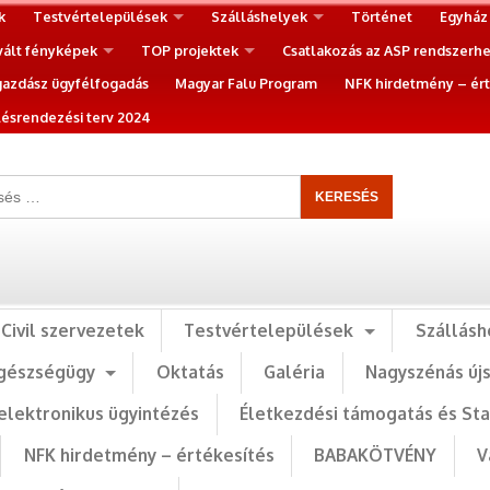
k
Testvértelepülések
Szálláshelyek
Történet
Egyház
vált fényképek
TOP projektek
Csatlakozás az ASP rendszerh
gazdász ügyfélfogadás
Magyar Falu Program
NFK hirdetmény – ért
ésrendezési terv 2024
Civil szervezetek
Testvértelepülések
Szállásh
gészségügy
Oktatás
Galéria
Nagyszénás új
elektronikus ügyintézés
Életkezdési támogatás és St
NFK hirdetmény – értékesítés
BABAKÖTVÉNY
V