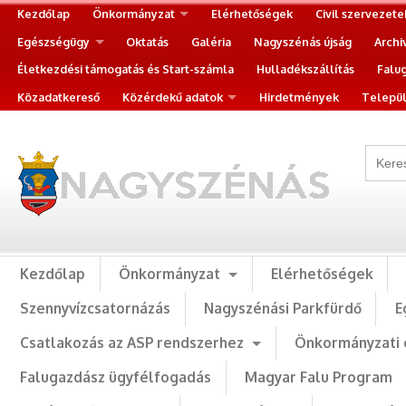
Kezdőlap
Önkormányzat
Elérhetőségek
Civil szervezete
Egészségügy
Oktatás
Galéria
Nagyszénás újság
Archi
Életkezdési támogatás és Start-számla
Hulladékszállítás
Falu
Közadatkereső
Közérdekű adatok
Hirdetmények
Települ
Kezdőlap
Önkormányzat
Elérhetőségek
Szennyvízcsatornázás
Nagyszénási Parkfürdő
E
Csatlakozás az ASP rendszerhez
Önkormányzati 
Falugazdász ügyfélfogadás
Magyar Falu Program