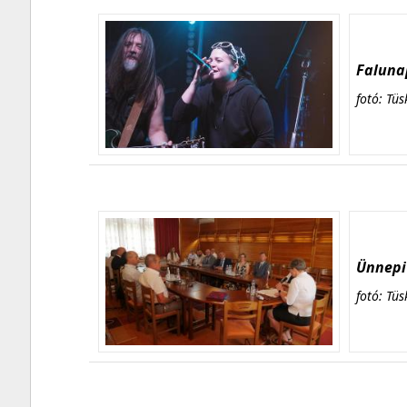
Falunap
fotó: Tüs
Ünnepi 
fotó: Tüs