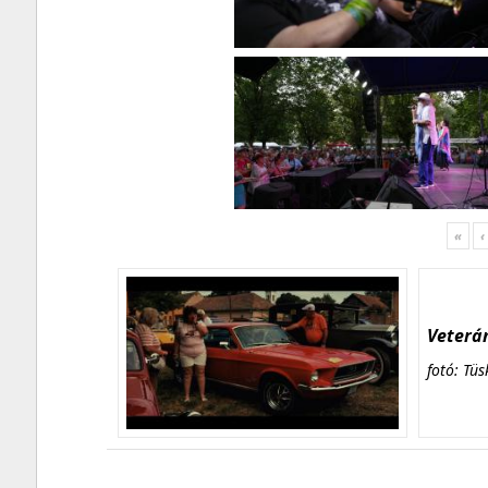
«
‹
Veterán
fotó: Tüs