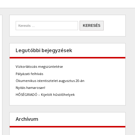
Legutóbbi bejegyzések
Vízkorlátozás megszüntetése
Pályázati felhívás
Ökumenikus istentisztelet augusztus 20-án
Nyitás hamarosan!
HŐSÉGRIADÓ – Kijelölt hűsölőhelyek
Archívum