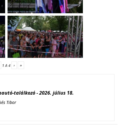
›
»
1
A
4
autó-találkozó - 2026. július 18.
kés Tibor