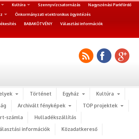
Kultúra
Szennyvízcsatornázás
Nagyszénási Parkfürdő
ez
Önkormányzati elektronikus ügyintézés
ékesítés
BABAKÖTVÉNY
Választási információk
elyek
Történet
Egyház
Kultúra
ság
Archivált fényképek
TOP projektek
art-számla
Hulladékszállítás
álasztási információk
Közadatkereső