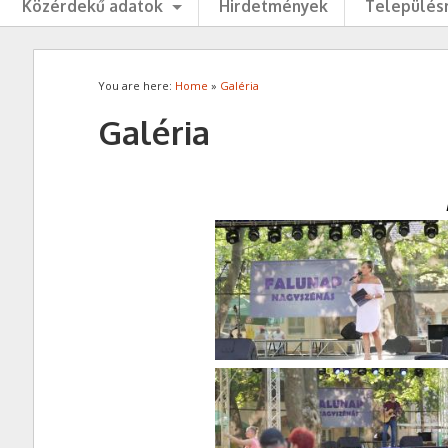
Közérdekű adatok
Hirdetmények
Településr
You are here:
Home
»
Galéria
Galéria