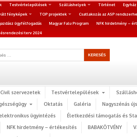
k
Testvértelepülések
Szálláshelyek
Történet
Egyház
vált fényképek
TOP projektek
Csatlakozás az ASP rendszerh
gazdász ügyfélfogadás
Magyar Falu Program
NFK hirdetmény – ért
ésrendezési terv 2024
Civil szervezetek
Testvértelepülések
Szállásh
gészségügy
Oktatás
Galéria
Nagyszénás új
elektronikus ügyintézés
Életkezdési támogatás és St
NFK hirdetmény – értékesítés
BABAKÖTVÉNY
V