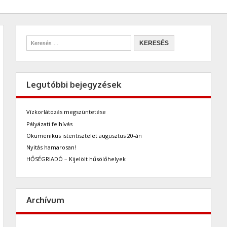
Legutóbbi bejegyzések
Vízkorlátozás megszüntetése
Pályázati felhívás
Ökumenikus istentisztelet augusztus 20-án
Nyitás hamarosan!
HŐSÉGRIADÓ – Kijelölt hűsölőhelyek
Archívum