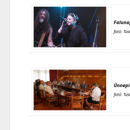
Falunap
fotó: Tüs
Ünnepi 
fotó: Tüs