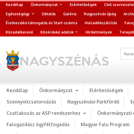
Kezdőlap
Önkormányzat
Elérhetőségek
Civil szervezete
Egészségügy
Oktatás
Galéria
Nagyszénás újság
Archi
Életkezdési támogatás és Start-számla
Hulladékszállítás
Falu
Közadatkereső
Közérdekű adatok
Hirdetmények
Települ
Kezdőlap
Önkormányzat
Elérhetőségek
Szennyvízcsatornázás
Nagyszénási Parkfürdő
E
Csatlakozás az ASP rendszerhez
Önkormányzati 
Falugazdász ügyfélfogadás
Magyar Falu Program