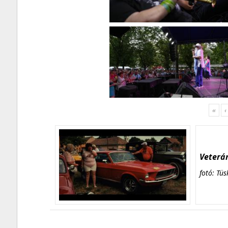
«
‹
Veterán
fotó: Tüs