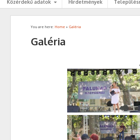
Közérdekű adatok
Hirdetmények
Településr
You are here:
Home
»
Galéria
Galéria