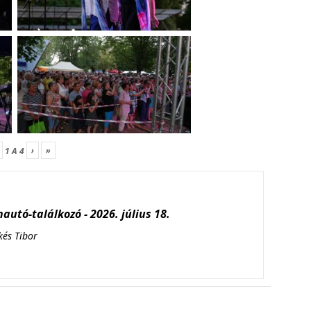
›
»
1
A
4
autó-találkozó - 2026. július 18.
kés Tibor