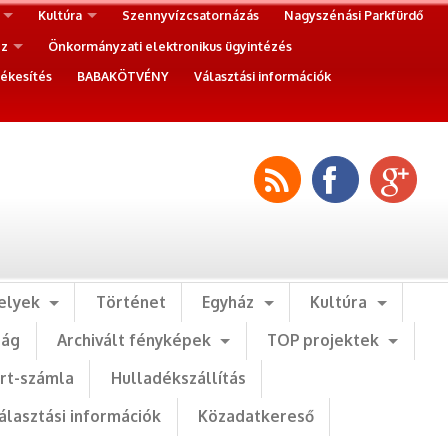
Kultúra
Szennyvízcsatornázás
Nagyszénási Parkfürdő
ez
Önkormányzati elektronikus ügyintézés
ékesítés
BABAKÖTVÉNY
Választási információk
elyek
Történet
Egyház
Kultúra
ság
Archivált fényképek
TOP projektek
art-számla
Hulladékszállítás
álasztási információk
Közadatkereső