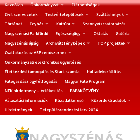
Kezdőlap
Önkormányzat
Elérhetőségek
Civil szervezetek
Testvértelepülések
Szálláshelyek
Történet
Egyház
Kultúra
Szennyvízcsatornázás
Nagyszénási Parkfürdő
Egészségügy
Oktatás
Galéria
Nagyszénás újság
Archivált fényképek
TOP projektek
Csatlakozás az ASP rendszerhez
Önkormányzati elektronikus ügyintézés
Életkezdési támogatás és Start-számla
Hulladékszállítás
Falugazdász ügyfélfogadás
Magyar Falu Program
NFK hirdetmény – értékesítés
BABAKÖTVÉNY
Választási információk
Közadatkereső
Közérdekű adatok
Hirdetmények
Településrendezési terv 2024