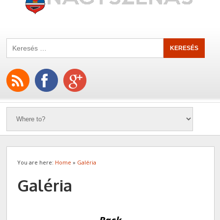
You are here:
Home
»
Galéria
Galéria