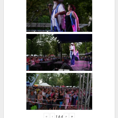
«
‹
›
»
1
A
4