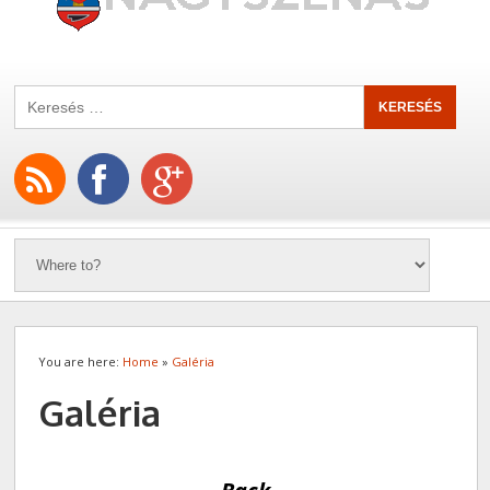
You are here:
Home
»
Galéria
Galéria