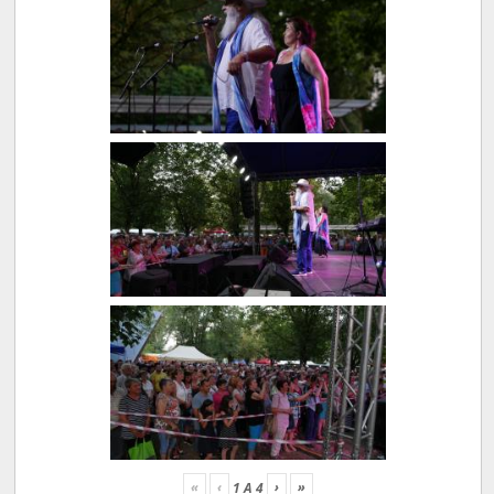
«
‹
›
»
1
A
4