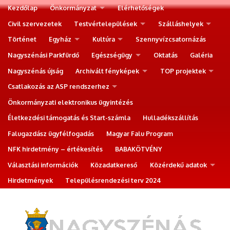
Kezdőlap
Önkormányzat
Elérhetőségek
Civil szervezetek
Testvértelepülések
Szálláshelyek
Történet
Egyház
Kultúra
Szennyvízcsatornázás
Nagyszénási Parkfürdő
Egészségügy
Oktatás
Galéria
Nagyszénás újság
Archivált fényképek
TOP projektek
Csatlakozás az ASP rendszerhez
Önkormányzati elektronikus ügyintézés
Életkezdési támogatás és Start-számla
Hulladékszállítás
Falugazdász ügyfélfogadás
Magyar Falu Program
NFK hirdetmény – értékesítés
BABAKÖTVÉNY
Választási információk
Közadatkereső
Közérdekű adatok
Hirdetmények
Településrendezési terv 2024