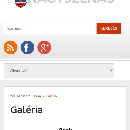
You are here:
Home
»
Galéria
Galéria