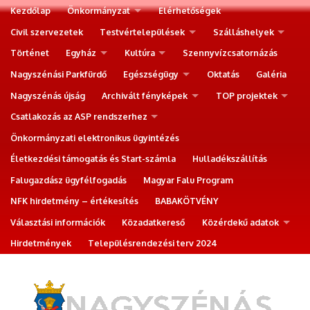
Kezdőlap
Önkormányzat
Elérhetőségek
Civil szervezetek
Testvértelepülések
Szálláshelyek
Történet
Egyház
Kultúra
Szennyvízcsatornázás
Nagyszénási Parkfürdő
Egészségügy
Oktatás
Galéria
Nagyszénás újság
Archivált fényképek
TOP projektek
Csatlakozás az ASP rendszerhez
Önkormányzati elektronikus ügyintézés
Életkezdési támogatás és Start-számla
Hulladékszállítás
Falugazdász ügyfélfogadás
Magyar Falu Program
NFK hirdetmény – értékesítés
BABAKÖTVÉNY
Választási információk
Közadatkereső
Közérdekű adatok
Hirdetmények
Településrendezési terv 2024