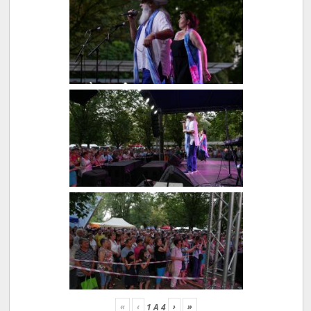
«
‹
›
»
1
A
4