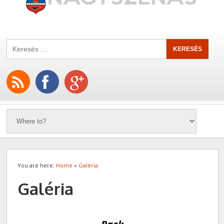
You are here:
Home
»
Galéria
Galéria