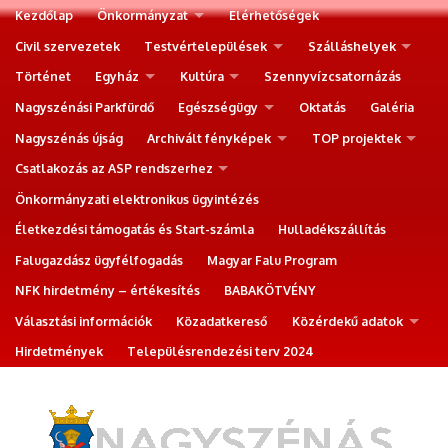
Kezdőlap
Önkormányzat
Elérhetőségek
Civil szervezetek
Testvértelepülések
Szálláshelyek
Történet
Egyház
Kultúra
Szennyvízcsatornázás
Nagyszénási Parkfürdő
Egészségügy
Oktatás
Galéria
Nagyszénás újság
Archivált fényképek
TOP projektek
Csatlakozás az ASP rendszerhez
Önkormányzati elektronikus ügyintézés
Életkezdési támogatás és Start-számla
Hulladékszállítás
Falugazdász ügyfélfogadás
Magyar Falu Program
NFK hirdetmény – értékesítés
BABAKÖTVÉNY
Választási információk
Közadatkereső
Közérdekű adatok
Hirdetmények
Településrendezési terv 2024