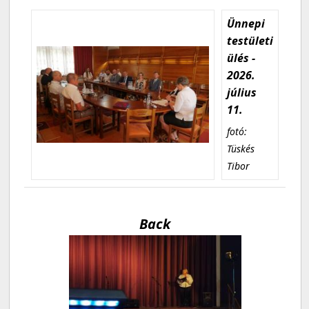
Ünnepi
testületi
ülés -
2026.
július
11.
fotó:
Tüskés
Tibor
Back