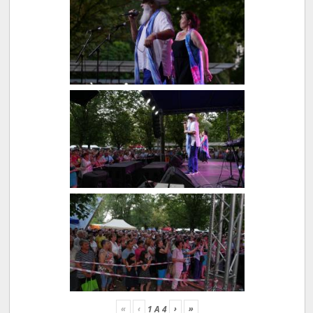
«
‹
›
»
1
A
4