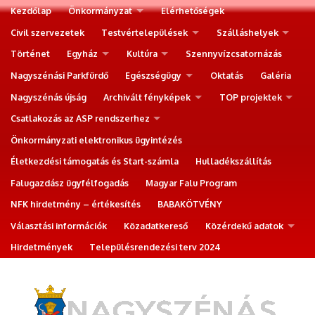
Kezdőlap
Önkormányzat
Elérhetőségek
Civil szervezetek
Testvértelepülések
Szálláshelyek
Történet
Egyház
Kultúra
Szennyvízcsatornázás
Nagyszénási Parkfürdő
Egészségügy
Oktatás
Galéria
Nagyszénás újság
Archivált fényképek
TOP projektek
Csatlakozás az ASP rendszerhez
Önkormányzati elektronikus ügyintézés
Életkezdési támogatás és Start-számla
Hulladékszállítás
Falugazdász ügyfélfogadás
Magyar Falu Program
NFK hirdetmény – értékesítés
BABAKÖTVÉNY
Választási információk
Közadatkereső
Közérdekű adatok
Hirdetmények
Településrendezési terv 2024