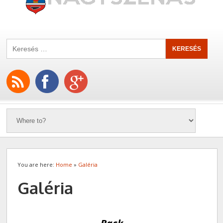
You are here:
Home
»
Galéria
Galéria