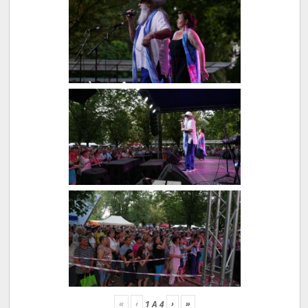
«
‹
›
»
1
A
4