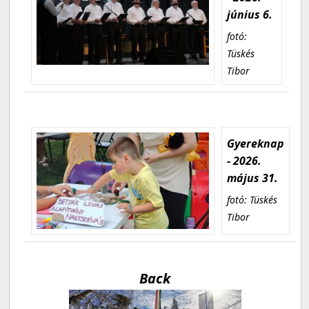
június 6.
fotó:
Tüskés
Tibor
Gyereknap
- 2026.
május 31.
fotó: Tüskés
Tibor
Back