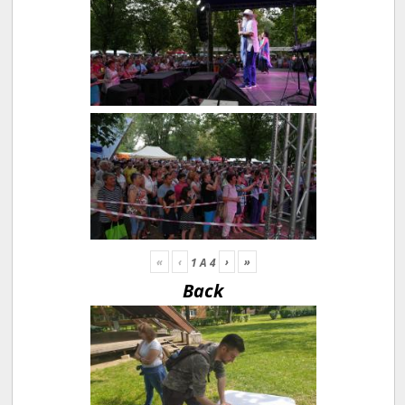
«
‹
›
»
1
A
4
Back