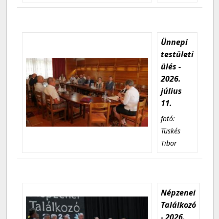
Ünnepi
testületi
ülés -
2026.
július
11.
fotó:
Tüskés
Tibor
Népzenei
Találkozó
- 2026.