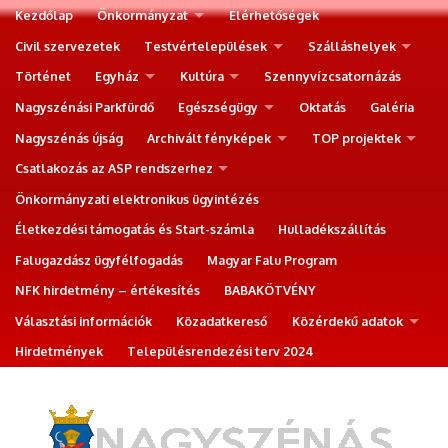
Kezdőlap
Önkormányzat
Elérhetőségek
Civil szervezetek
Testvértelepülések
Szálláshelyek
Történet
Egyház
Kultúra
Szennyvízcsatornázás
Nagyszénási Parkfürdő
Egészségügy
Oktatás
Galéria
Nagyszénás újság
Archivált fényképek
TOP projektek
Csatlakozás az ASP rendszerhez
Önkormányzati elektronikus ügyintézés
Életkezdési támogatás és Start-számla
Hulladékszállítás
Falugazdász ügyfélfogadás
Magyar Falu Program
NFK hirdetmény – értékesítés
BABAKÖTVÉNY
Választási információk
Közadatkereső
Közérdekű adatok
Hirdetmények
Településrendezési terv 2024