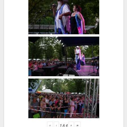
«
‹
›
»
1
A
4