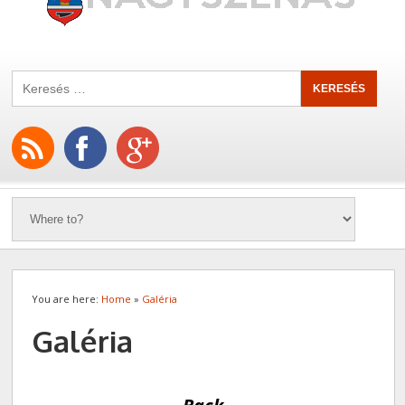
You are here:
Home
»
Galéria
Galéria