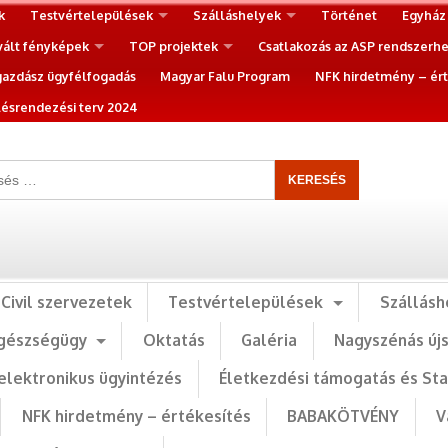
k
Testvértelepülések
Szálláshelyek
Történet
Egyház
vált fényképek
TOP projektek
Csatlakozás az ASP rendszerh
gazdász ügyfélfogadás
Magyar Falu Program
NFK hirdetmény – ért
ésrendezési terv 2024
Civil szervezetek
Testvértelepülések
Szállásh
gészségügy
Oktatás
Galéria
Nagyszénás új
elektronikus ügyintézés
Életkezdési támogatás és St
NFK hirdetmény – értékesítés
BABAKÖTVÉNY
V