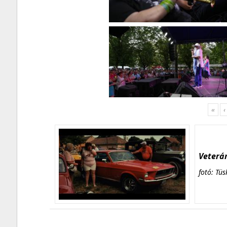
«
‹
Veterán
fotó: Tüs