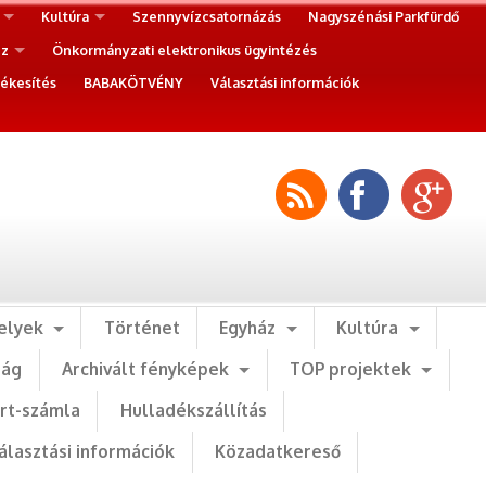
Kultúra
Szennyvízcsatornázás
Nagyszénási Parkfürdő
ez
Önkormányzati elektronikus ügyintézés
ékesítés
BABAKÖTVÉNY
Választási információk
elyek
Történet
Egyház
Kultúra
ság
Archivált fényképek
TOP projektek
art-számla
Hulladékszállítás
álasztási információk
Közadatkereső