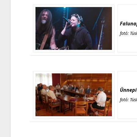
Falunap
fotó: Tüs
Ünnepi 
fotó: Tüs