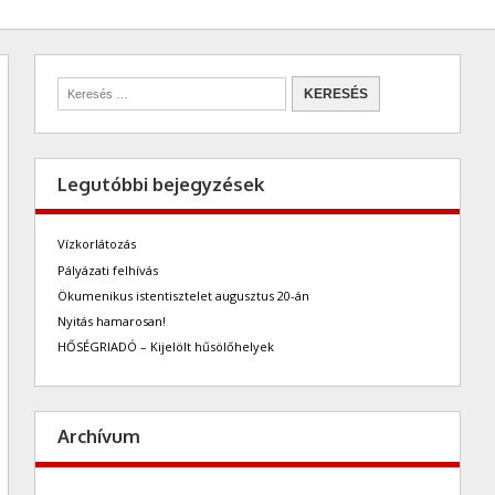
Legutóbbi bejegyzések
Vízkorlátozás
Pályázati felhívás
Ökumenikus istentisztelet augusztus 20-án
Nyitás hamarosan!
HŐSÉGRIADÓ – Kijelölt hűsölőhelyek
Archívum