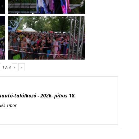
›
»
1
A
4
autó-találkozó - 2026. július 18.
kés Tibor