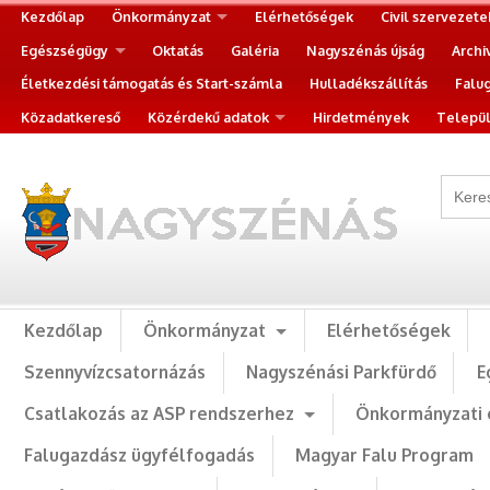
Kezdőlap
Önkormányzat
Elérhetőségek
Civil szervezete
Egészségügy
Oktatás
Galéria
Nagyszénás újság
Archi
Életkezdési támogatás és Start-számla
Hulladékszállítás
Falu
Közadatkereső
Közérdekű adatok
Hirdetmények
Települ
Kezdőlap
Önkormányzat
Elérhetőségek
Szennyvízcsatornázás
Nagyszénási Parkfürdő
E
Csatlakozás az ASP rendszerhez
Önkormányzati 
Falugazdász ügyfélfogadás
Magyar Falu Program