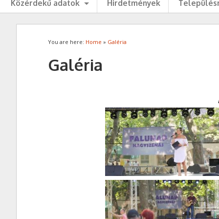
Közérdekű adatok
Hirdetmények
Településr
You are here:
Home
»
Galéria
Galéria