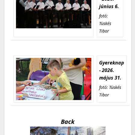
június 6.
fotó:
Tüskés
Tibor
Gyereknap
- 2026.
május 31.
fotó: Tüskés
Tibor
Back