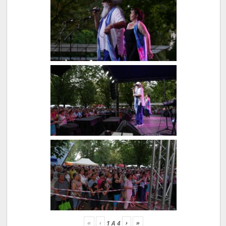
«
‹
›
»
1
A
4