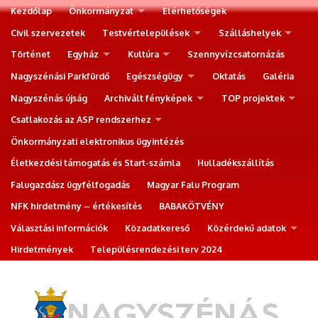
Kezdőlap
Önkormányzat
Elérhetőségek
Civil szervezetek
Testvértelepülések
Szálláshelyek
Történet
Egyház
Kultúra
Szennyvízcsatornázás
Nagyszénási Parkfürdő
Egészségügy
Oktatás
Galéria
Nagyszénás újság
Archivált fényképek
TOP projektek
Csatlakozás az ASP rendszerhez
Önkormányzati elektronikus ügyintézés
Életkezdési támogatás és Start-számla
Hulladékszállítás
Falugazdász ügyfélfogadás
Magyar Falu Program
NFK hirdetmény – értékesítés
BABAKÖTVÉNY
Választási információk
Közadatkereső
Közérdekű adatok
Hirdetmények
Településrendezési terv 2024