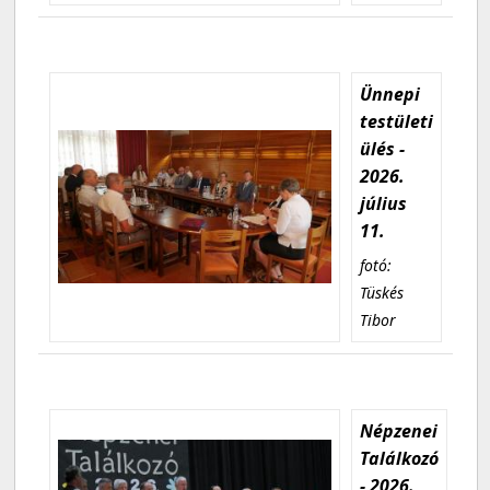
Ünnepi
testületi
ülés -
2026.
július
11.
fotó:
Tüskés
Tibor
Népzenei
Találkozó
- 2026.