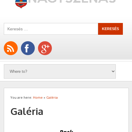
You are here:
Home
»
Galéria
Galéria