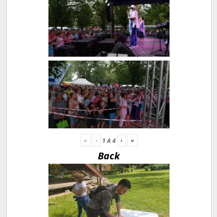
«
‹
›
»
1
A
4
Back