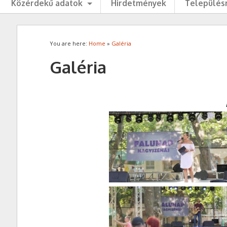
Közérdekű adatok
Hirdetmények
Településr
You are here:
Home
»
Galéria
Galéria