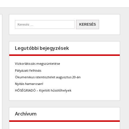
Legutóbbi bejegyzések
Vízkorlátozás megszüntetése
Pályázati felhívás
Ökumenikus istentisztelet augusztus 20-án
Nyitás hamarosan!
HŐSÉGRIADÓ – Kijelölt hűsölőhelyek
Archívum