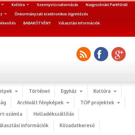
Kultúra
Szennyvízcsatornázás
Nagyszénási Parkfürdő
ez
Önkormányzati elektronikus ügyintézés
ékesítés
BABAKÖTVÉNY
Választási információk
elyek
Történet
Egyház
Kultúra
ság
Archivált fényképek
TOP projektek
art-számla
Hulladékszállítás
álasztási információk
Közadatkereső