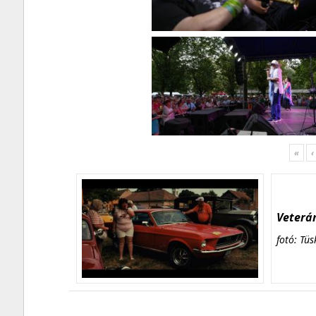
«
‹
Veterán
fotó: Tüs