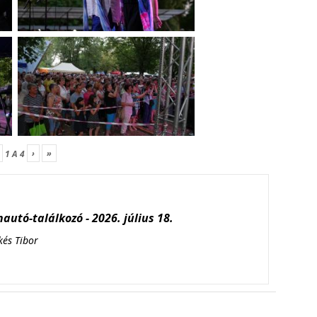
›
»
1
A
4
autó-találkozó - 2026. július 18.
kés Tibor