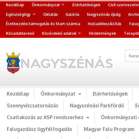
Kezdőlap
Önkormányzat
Elérhetőségek
Civil szervezete
Egészségügy
Oktatás
Galéria
Nagyszénás újság
Archi
Életkezdési támogatás és Start-számla
Hulladékszállítás
Falu
Közadatkereső
Közérdekű adatok
Hirdetmények
Települ
Kezdőlap
Önkormányzat
Elérhetőségek
Szennyvízcsatornázás
Nagyszénási Parkfürdő
E
Csatlakozás az ASP rendszerhez
Önkormányzati 
Falugazdász ügyfélfogadás
Magyar Falu Program