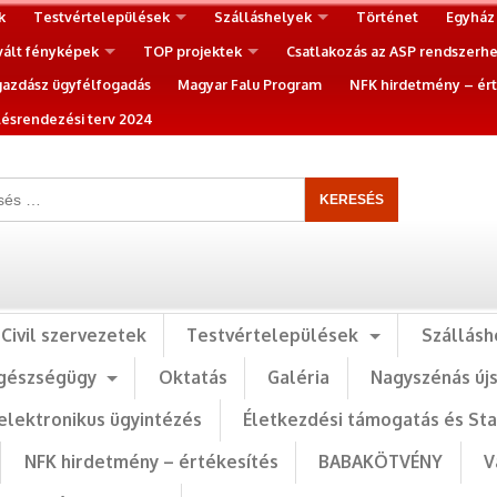
k
Testvértelepülések
Szálláshelyek
Történet
Egyház
vált fényképek
TOP projektek
Csatlakozás az ASP rendszerh
gazdász ügyfélfogadás
Magyar Falu Program
NFK hirdetmény – ért
ésrendezési terv 2024
Civil szervezetek
Testvértelepülések
Szállásh
gészségügy
Oktatás
Galéria
Nagyszénás új
elektronikus ügyintézés
Életkezdési támogatás és St
NFK hirdetmény – értékesítés
BABAKÖTVÉNY
V