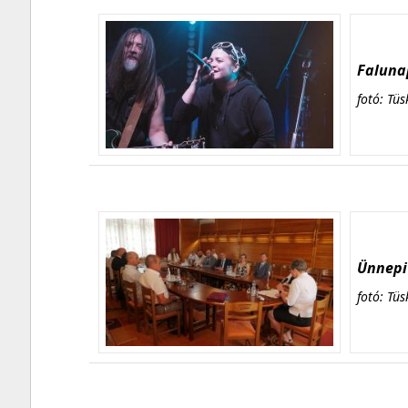
Falunap
fotó: Tüs
Ünnepi 
fotó: Tüs