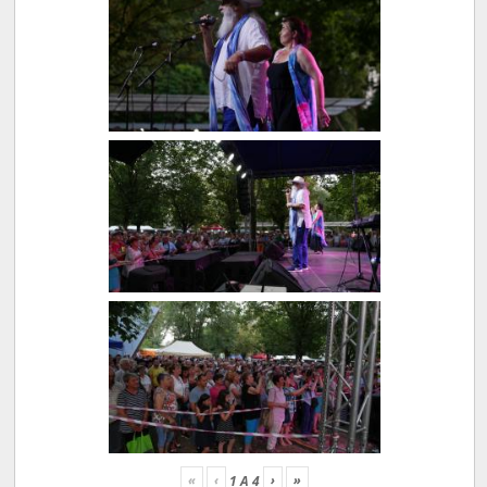
«
‹
›
»
1
A
4