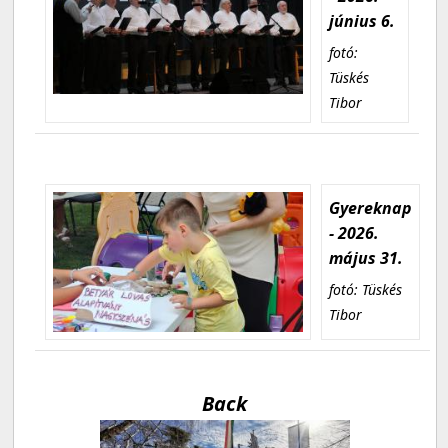
június 6.
fotó:
Tüskés
Tibor
Gyereknap
- 2026.
május 31.
fotó: Tüskés
Tibor
Back