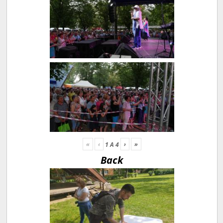
«
‹
›
»
1
A
4
Back