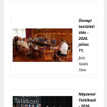
Ünnepi
testületi
ülés -
2026.
július
11.
fotó:
Tüskés
Tibor
Népzenei
Találkozó
- 2026.