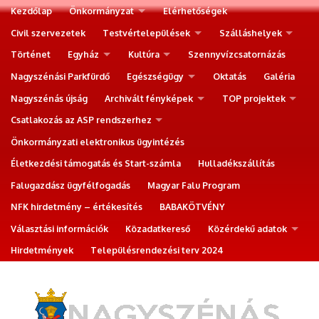
Kezdőlap
Önkormányzat
Elérhetőségek
Civil szervezetek
Testvértelepülések
Szálláshelyek
Történet
Egyház
Kultúra
Szennyvízcsatornázás
Nagyszénási Parkfürdő
Egészségügy
Oktatás
Galéria
Nagyszénás újság
Archivált fényképek
TOP projektek
Csatlakozás az ASP rendszerhez
Önkormányzati elektronikus ügyintézés
Életkezdési támogatás és Start-számla
Hulladékszállítás
Falugazdász ügyfélfogadás
Magyar Falu Program
NFK hirdetmény – értékesítés
BABAKÖTVÉNY
Választási információk
Közadatkereső
Közérdekű adatok
Hirdetmények
Településrendezési terv 2024