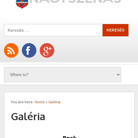
You are here:
Home
»
Galéria
Galéria