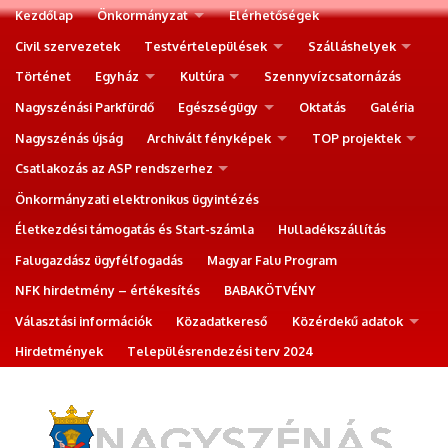
Kezdőlap
Önkormányzat
Elérhetőségek
Civil szervezetek
Testvértelepülések
Szálláshelyek
Történet
Egyház
Kultúra
Szennyvízcsatornázás
Nagyszénási Parkfürdő
Egészségügy
Oktatás
Galéria
Nagyszénás újság
Archivált fényképek
TOP projektek
Csatlakozás az ASP rendszerhez
Önkormányzati elektronikus ügyintézés
Életkezdési támogatás és Start-számla
Hulladékszállítás
Falugazdász ügyfélfogadás
Magyar Falu Program
NFK hirdetmény – értékesítés
BABAKÖTVÉNY
Választási információk
Közadatkereső
Közérdekű adatok
Hirdetmények
Településrendezési terv 2024