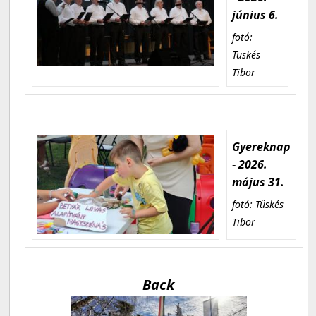
június 6.
fotó:
Tüskés
Tibor
Gyereknap
- 2026.
május 31.
fotó: Tüskés
Tibor
Back