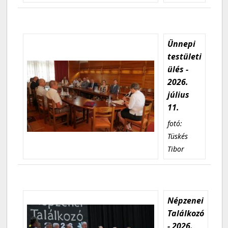
Ünnepi
testületi
ülés -
2026.
július
11.
fotó:
Tüskés
Tibor
Népzenei
Találkozó
- 2026.