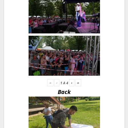
«
‹
›
»
1
A
4
Back