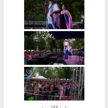
«
‹
›
»
1
A
4