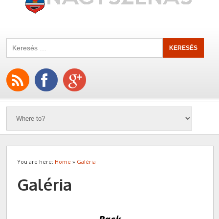
You are here:
Home
»
Galéria
Galéria