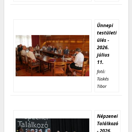
Ünnepi
testületi
ülés -
2026.
július
11.
fotó:
Tüskés
Tibor
Népzenei
Találkozó
- 2026.