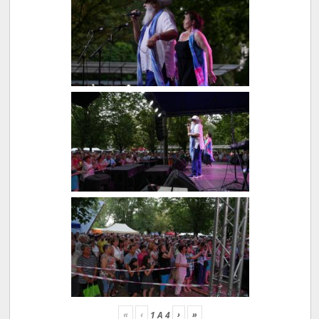
«
‹
›
»
1
A
4