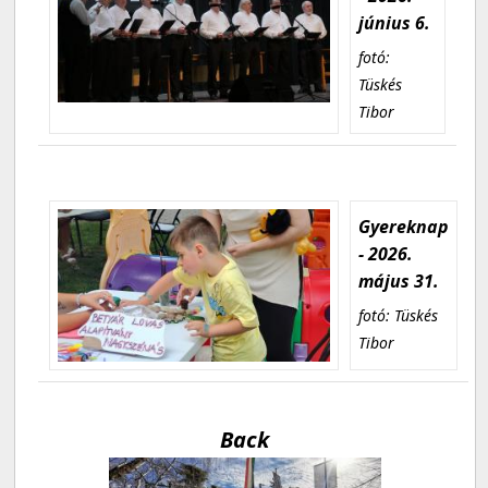
június 6.
fotó:
Tüskés
Tibor
Gyereknap
- 2026.
május 31.
fotó: Tüskés
Tibor
Back