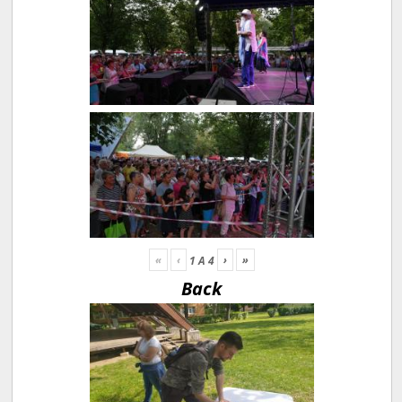
«
‹
›
»
1
A
4
Back