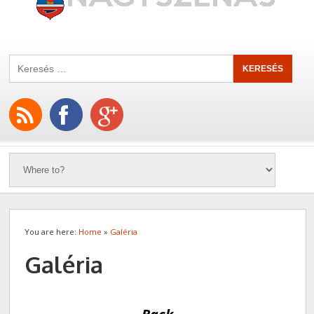
You are here:
Home
»
Galéria
Galéria