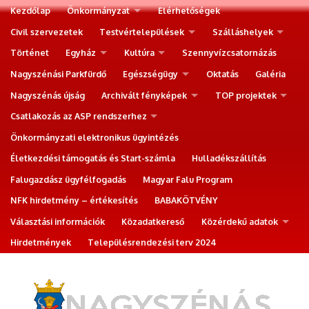
Kezdőlap
Önkormányzat
Elérhetőségek
Civil szervezetek
Testvértelepülések
Szálláshelyek
Történet
Egyház
Kultúra
Szennyvízcsatornázás
Nagyszénási Parkfürdő
Egészségügy
Oktatás
Galéria
Nagyszénás újság
Archivált fényképek
TOP projektek
Csatlakozás az ASP rendszerhez
Önkormányzati elektronikus ügyintézés
Életkezdési támogatás és Start-számla
Hulladékszállítás
Falugazdász ügyfélfogadás
Magyar Falu Program
NFK hirdetmény – értékesítés
BABAKÖTVÉNY
Választási információk
Közadatkereső
Közérdekű adatok
Hirdetmények
Településrendezési terv 2024