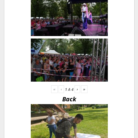
«
‹
›
»
1
A
4
Back