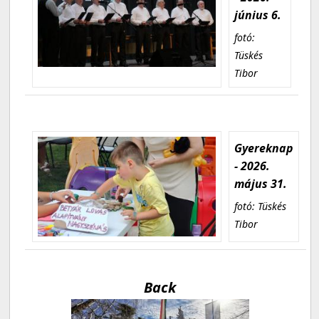
június 6.
fotó:
Tüskés
Tibor
Gyereknap
- 2026.
május 31.
fotó: Tüskés
Tibor
Back