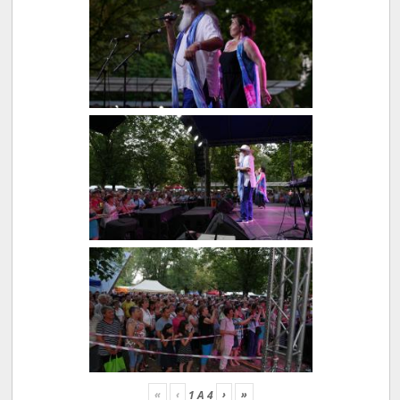
«
‹
›
»
1
A
4