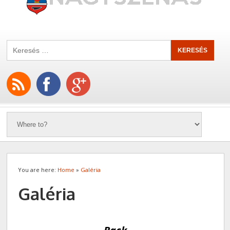
You are here:
Home
»
Galéria
Galéria