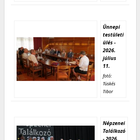
Ünnepi
testületi
ülés -
2026.
július
11.
fotó:
Tüskés
Tibor
Népzenei
Találkozó
- 2026.