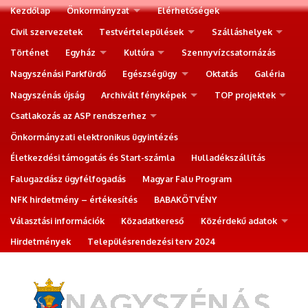
Kezdőlap
Önkormányzat
Elérhetőségek
Civil szervezetek
Testvértelepülések
Szálláshelyek
Történet
Egyház
Kultúra
Szennyvízcsatornázás
Nagyszénási Parkfürdő
Egészségügy
Oktatás
Galéria
Nagyszénás újság
Archivált fényképek
TOP projektek
Csatlakozás az ASP rendszerhez
Önkormányzati elektronikus ügyintézés
Életkezdési támogatás és Start-számla
Hulladékszállítás
Falugazdász ügyfélfogadás
Magyar Falu Program
NFK hirdetmény – értékesítés
BABAKÖTVÉNY
Választási információk
Közadatkereső
Közérdekű adatok
Hirdetmények
Településrendezési terv 2024