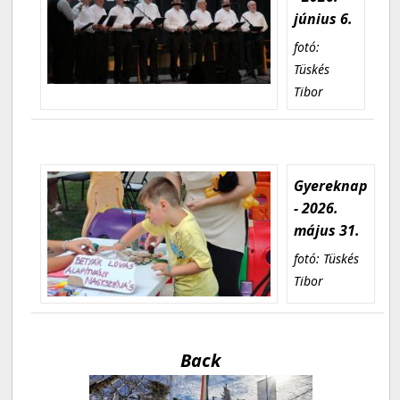
június 6.
fotó:
Tüskés
Tibor
Gyereknap
- 2026.
május 31.
fotó: Tüskés
Tibor
Back