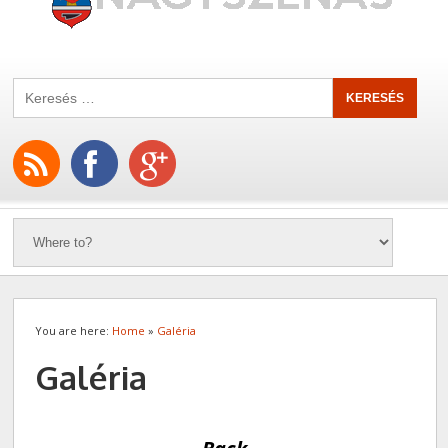
You are here:
Home
»
Galéria
Galéria