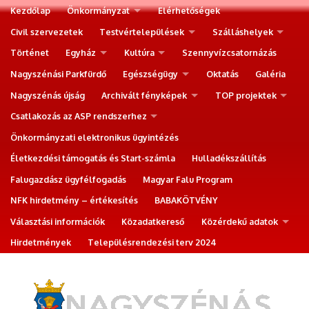
Kezdőlap
Önkormányzat
Elérhetőségek
Civil szervezetek
Testvértelepülések
Szálláshelyek
Történet
Egyház
Kultúra
Szennyvízcsatornázás
Nagyszénási Parkfürdő
Egészségügy
Oktatás
Galéria
Nagyszénás újság
Archivált fényképek
TOP projektek
Csatlakozás az ASP rendszerhez
Önkormányzati elektronikus ügyintézés
Életkezdési támogatás és Start-számla
Hulladékszállítás
Falugazdász ügyfélfogadás
Magyar Falu Program
NFK hirdetmény – értékesítés
BABAKÖTVÉNY
Választási információk
Közadatkereső
Közérdekű adatok
Hirdetmények
Településrendezési terv 2024