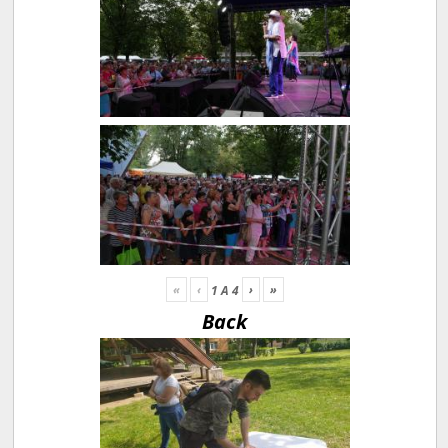
«
‹
›
»
1
A
4
Back