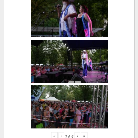
«
‹
›
»
1
A
4