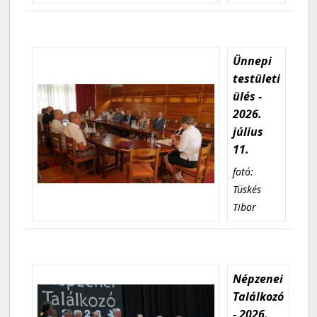
Ünnepi
testületi
ülés -
2026.
július
11.
fotó:
Tüskés
Tibor
Népzenei
Találkozó
- 2026.