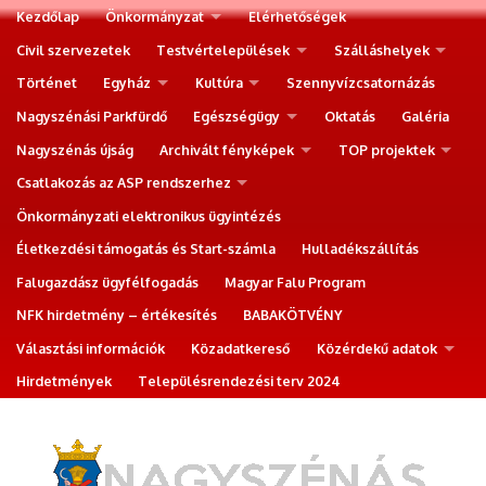
Kezdőlap
Önkormányzat
Elérhetőségek
Civil szervezetek
Testvértelepülések
Szálláshelyek
Történet
Egyház
Kultúra
Szennyvízcsatornázás
Nagyszénási Parkfürdő
Egészségügy
Oktatás
Galéria
Nagyszénás újság
Archivált fényképek
TOP projektek
Csatlakozás az ASP rendszerhez
Önkormányzati elektronikus ügyintézés
Életkezdési támogatás és Start-számla
Hulladékszállítás
Falugazdász ügyfélfogadás
Magyar Falu Program
NFK hirdetmény – értékesítés
BABAKÖTVÉNY
Választási információk
Közadatkereső
Közérdekű adatok
Hirdetmények
Településrendezési terv 2024