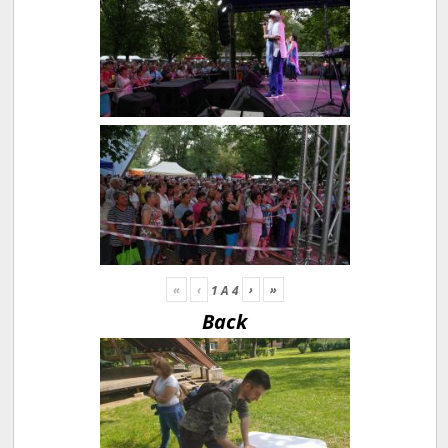
«
‹
›
»
1
A
4
Back