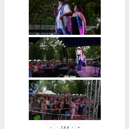
«
‹
›
»
1
A
4