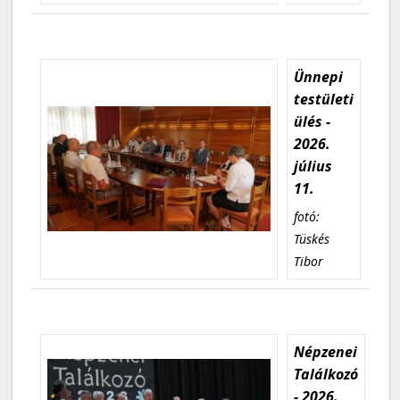
Ünnepi
testületi
ülés -
2026.
július
11.
fotó:
Tüskés
Tibor
Népzenei
Találkozó
- 2026.