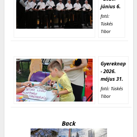
június 6.
fotó:
Tüskés
Tibor
Gyereknap
- 2026.
május 31.
fotó: Tüskés
Tibor
Back