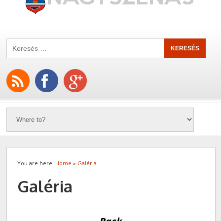
You are here:
Home
»
Galéria
Galéria