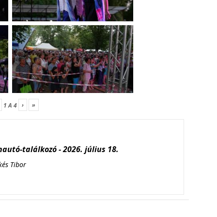
›
»
1
A
4
autó-találkozó - 2026. július 18.
kés Tibor