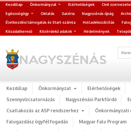
Kezdőlap
Önkormányzat
Elérhetőségek
Civil szervezete
Egészségügy
Oktatás
Galéria
Nagyszénás újság
Archi
Életkezdési támogatás és Start-számla
Hulladékszállítás
Falu
Közadatkereső
Közérdekű adatok
Hirdetmények
Települ
Kezdőlap
Önkormányzat
Elérhetőségek
Szennyvízcsatornázás
Nagyszénási Parkfürdő
E
Csatlakozás az ASP rendszerhez
Önkormányzati 
Falugazdász ügyfélfogadás
Magyar Falu Program