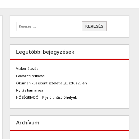
Legutóbbi bejegyzések
Vízkorlátozás
Pályázati felhívás
Ökumenikus istentisztelet augusztus 20-án
Nyitás hamarosan!
HŐSÉGRIADÓ – Kijelölt hűsölőhelyek
Archívum