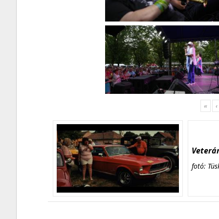
«
‹
Veterán
fotó: Tüs