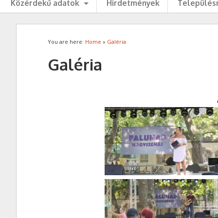
Közérdekű adatok
Hirdetmények
Településr
You are here:
Home
»
Galéria
Galéria