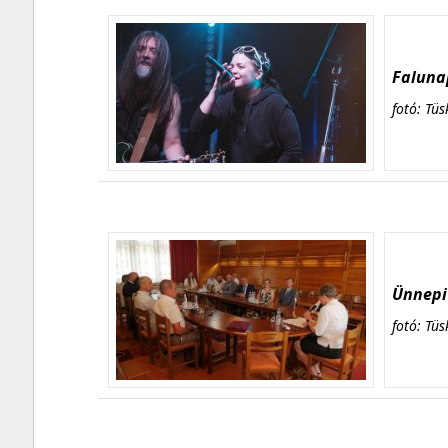
Falunap
fotó: Tüs
Ünnepi 
fotó: Tüs