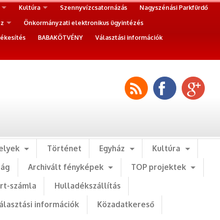
Kultúra
Szennyvízcsatornázás
Nagyszénási Parkfürdő
ez
Önkormányzati elektronikus ügyintézés
ékesítés
BABAKÖTVÉNY
Választási információk
elyek
Történet
Egyház
Kultúra
ság
Archivált fényképek
TOP projektek
art-számla
Hulladékszállítás
álasztási információk
Közadatkereső