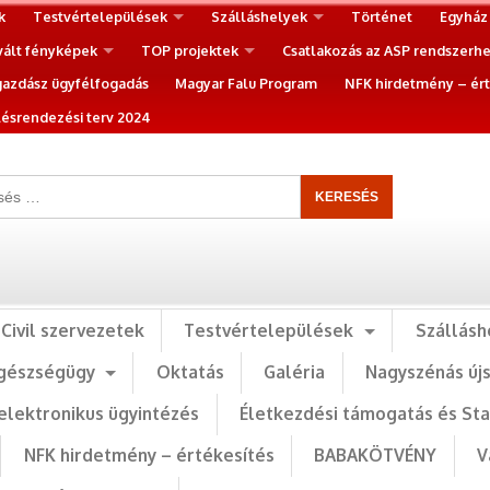
k
Testvértelepülések
Szálláshelyek
Történet
Egyház
vált fényképek
TOP projektek
Csatlakozás az ASP rendszerh
gazdász ügyfélfogadás
Magyar Falu Program
NFK hirdetmény – ért
ésrendezési terv 2024
Civil szervezetek
Testvértelepülések
Szállásh
gészségügy
Oktatás
Galéria
Nagyszénás új
elektronikus ügyintézés
Életkezdési támogatás és St
NFK hirdetmény – értékesítés
BABAKÖTVÉNY
V