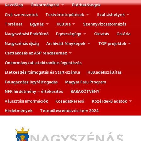
Kezdőlap
Önkormányzat
Elérhetőségek
Civil szervezetek
Testvértelepülések
Szálláshelyek
Történet
Egyház
Kultúra
Szennyvízcsatornázás
Nagyszénási Parkfürdő
Egészségügy
Oktatás
Galéria
Nagyszénás újság
Archivált fényképek
TOP projektek
Csatlakozás az ASP rendszerhez
Önkormányzati elektronikus ügyintézés
Életkezdési támogatás és Start-számla
Hulladékszállítás
Falugazdász ügyfélfogadás
Magyar Falu Program
NFK hirdetmény – értékesítés
BABAKÖTVÉNY
Választási információk
Közadatkereső
Közérdekű adatok
Hirdetmények
Településrendezési terv 2024