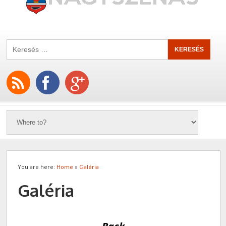
You are here:
Home
»
Galéria
Galéria