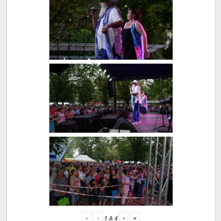
«
‹
›
»
1
A
4