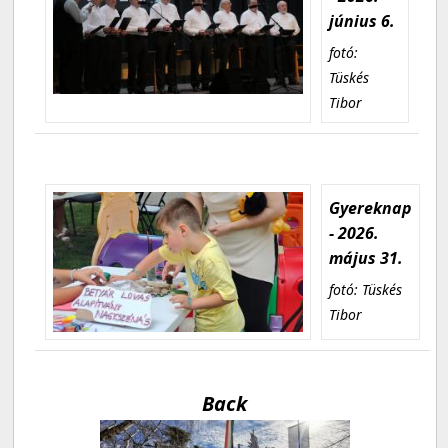
június 6.
fotó:
Tüskés
Tibor
Gyereknap
- 2026.
május 31.
fotó: Tüskés
Tibor
Back