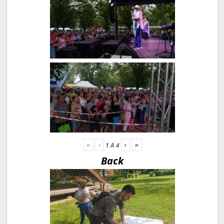
«
‹
›
»
1
A
4
Back