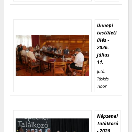
Ünnepi
testületi
ülés -
2026.
július
11.
fotó:
Tüskés
Tibor
Népzenei
Találkozó
- 2026.