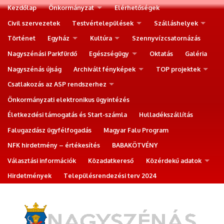
Kezdőlap
Önkormányzat
Elérhetőségek
Civil szervezetek
Testvértelepülések
Szálláshelyek
Történet
Egyház
Kultúra
Szennyvízcsatornázás
Nagyszénási Parkfürdő
Egészségügy
Oktatás
Galéria
Nagyszénás újság
Archivált fényképek
TOP projektek
Csatlakozás az ASP rendszerhez
Önkormányzati elektronikus ügyintézés
Életkezdési támogatás és Start-számla
Hulladékszállítás
Falugazdász ügyfélfogadás
Magyar Falu Program
NFK hirdetmény – értékesítés
BABAKÖTVÉNY
Választási információk
Közadatkereső
Közérdekű adatok
Hirdetmények
Településrendezési terv 2024