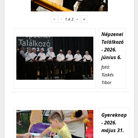
«
‹
›
»
1
A
2
Népzenei
Találkozó
- 2026.
június 6.
fotó:
Tüskés
Tibor
Gyereknap
- 2026.
május 31.