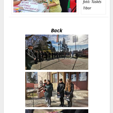
fotó: Tüskés
Tibor
Back