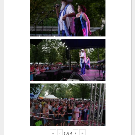
«
‹
›
»
1
A
4