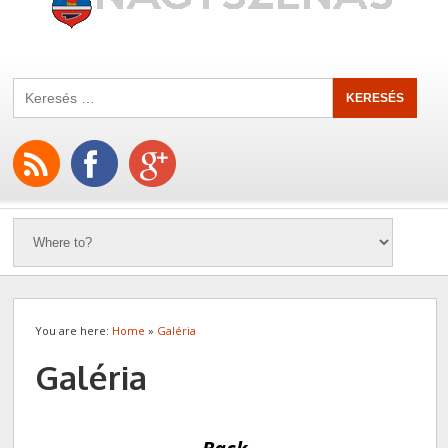
You are here:
Home
»
Galéria
Galéria