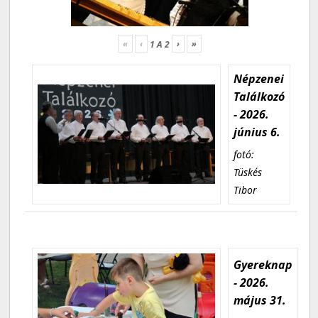
«
‹
›
»
1
A
2
Népzenei
Találkozó
- 2026.
június 6.
fotó:
Tüskés
Tibor
Gyereknap
- 2026.
május 31.