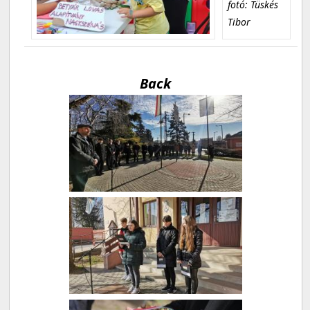
fotó: Tüskés
Tibor
Back