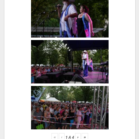
«
‹
›
»
1
A
4