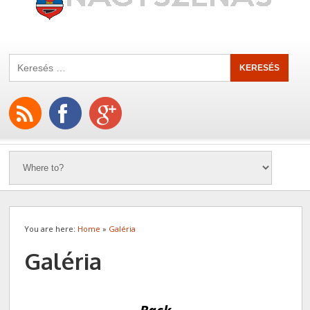
You are here:
Home
»
Galéria
Galéria