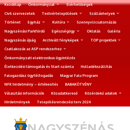
Kezdőlap
Önkormányzat
Elérhetőségek
Civil szervezetek
Testvértelepülések
Szálláshelyek
Történet
Egyház
Kultúra
Szennyvízcsatornázás
Nagyszénási Parkfürdő
Egészségügy
Oktatás
Galéria
Nagyszénás újság
Archivált fényképek
TOP projektek
Csatlakozás az ASP rendszerhez
Önkormányzati elektronikus ügyintézés
Életkezdési támogatás és Start-számla
Hulladékszállítás
Falugazdász ügyfélfogadás
Magyar Falu Program
NFK hirdetmény – értékesítés
BABAKÖTVÉNY
Választási információk
Közadatkereső
Közérdekű adatok
Hirdetmények
Településrendezési terv 2024