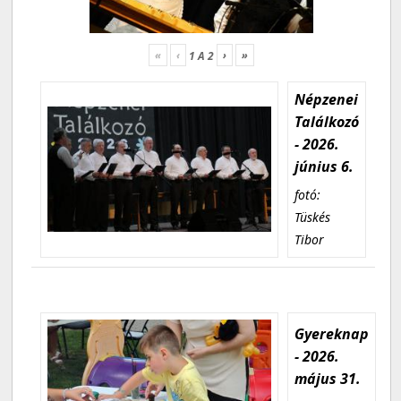
«
‹
›
»
1
A
2
Népzenei
Találkozó
- 2026.
június 6.
fotó:
Tüskés
Tibor
Gyereknap
- 2026.
május 31.