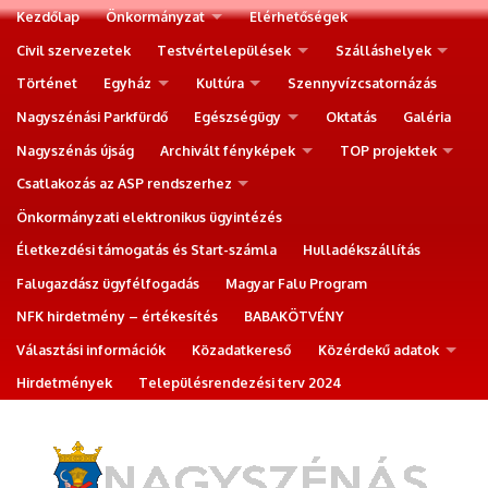
Kezdőlap
Önkormányzat
Elérhetőségek
Civil szervezetek
Testvértelepülések
Szálláshelyek
Történet
Egyház
Kultúra
Szennyvízcsatornázás
Nagyszénási Parkfürdő
Egészségügy
Oktatás
Galéria
Nagyszénás újság
Archivált fényképek
TOP projektek
Csatlakozás az ASP rendszerhez
Önkormányzati elektronikus ügyintézés
Életkezdési támogatás és Start-számla
Hulladékszállítás
Falugazdász ügyfélfogadás
Magyar Falu Program
NFK hirdetmény – értékesítés
BABAKÖTVÉNY
Választási információk
Közadatkereső
Közérdekű adatok
Hirdetmények
Településrendezési terv 2024