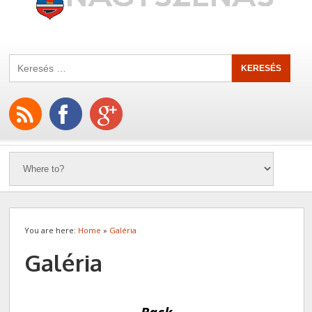
You are here:
Home
»
Galéria
Galéria