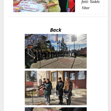
fotó: Tüskés
Tibor
Back