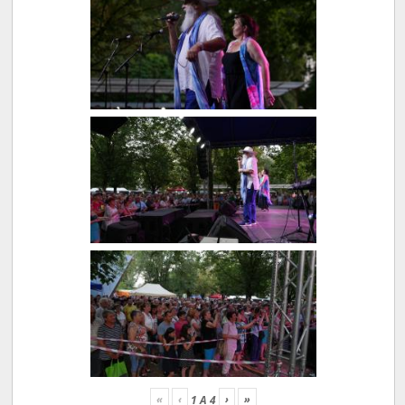
«
‹
›
»
1
A
4