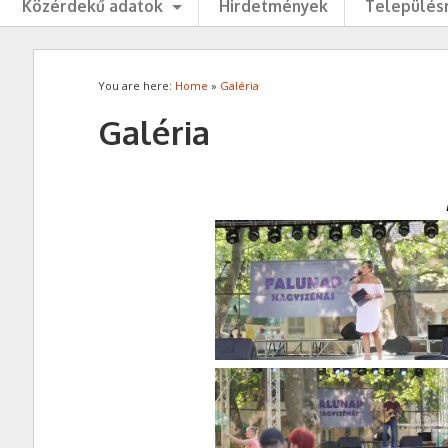
Közérdekű adatok
Hirdetmények
Településr
You are here:
Home
»
Galéria
Galéria