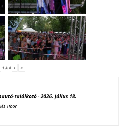
›
»
1
A
4
autó-találkozó - 2026. július 18.
kés Tibor