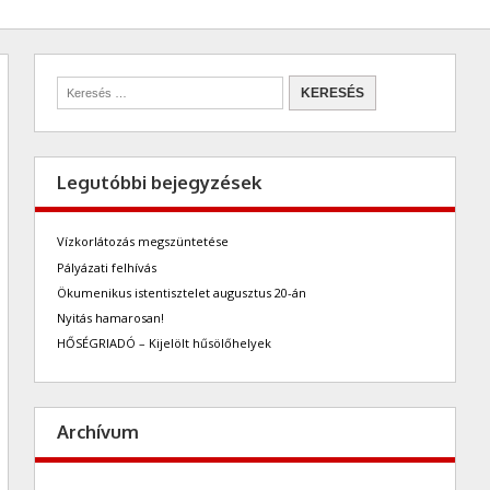
Legutóbbi bejegyzések
Vízkorlátozás megszüntetése
Pályázati felhívás
Ökumenikus istentisztelet augusztus 20-án
Nyitás hamarosan!
HŐSÉGRIADÓ – Kijelölt hűsölőhelyek
Archívum