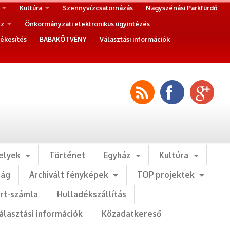
Kultúra
Szennyvízcsatornázás
Nagyszénási Parkfürdő
ez
Önkormányzati elektronikus ügyintézés
ékesítés
BABAKÖTVÉNY
Választási információk
elyek
Történet
Egyház
Kultúra
ság
Archivált fényképek
TOP projektek
art-számla
Hulladékszállítás
álasztási információk
Közadatkereső