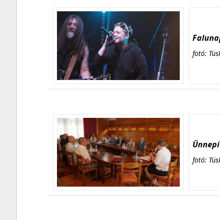
Falunap
fotó: Tüs
Ünnepi 
fotó: Tüs