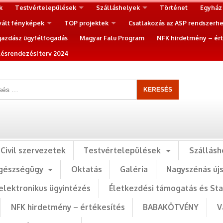
k
Testvértelepülések
Szálláshelyek
Történet
Egyház
vált fényképek
TOP projektek
Csatlakozás az ASP rendszerh
gazdász ügyfélfogadás
Magyar Falu Program
NFK hirdetmény – ért
ésrendezési terv 2024
Civil szervezetek
Testvértelepülések
Szállásh
gészségügy
Oktatás
Galéria
Nagyszénás új
elektronikus ügyintézés
Életkezdési támogatás és St
NFK hirdetmény – értékesítés
BABAKÖTVÉNY
V