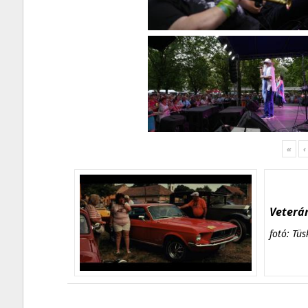
«
‹
Veterán
fotó: Tüs