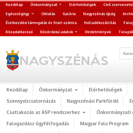
Kezdőlap
Önkormányzat
Elérhetőségek
Civil szervezete
Egészségügy
Oktatás
Galéria
Nagyszénás újság
Archi
Életkezdési támogatás és Start-számla
Hulladékszállítás
Falu
Közadatkereső
Közérdekű adatok
Hirdetmények
Települ
Kezdőlap
Önkormányzat
Elérhetőségek
Szennyvízcsatornázás
Nagyszénási Parkfürdő
E
Csatlakozás az ASP rendszerhez
Önkormányzati 
Falugazdász ügyfélfogadás
Magyar Falu Program