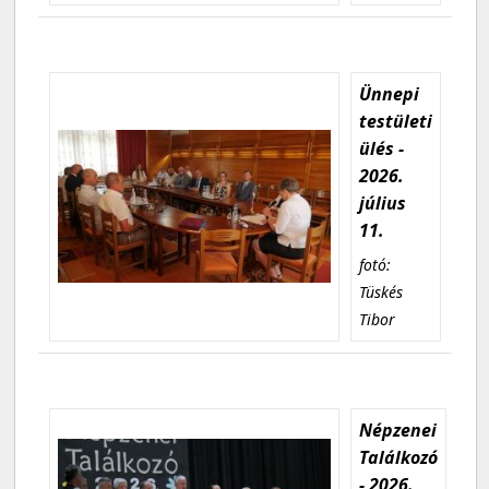
Ünnepi
testületi
ülés -
2026.
július
11.
fotó:
Tüskés
Tibor
Népzenei
Találkozó
- 2026.