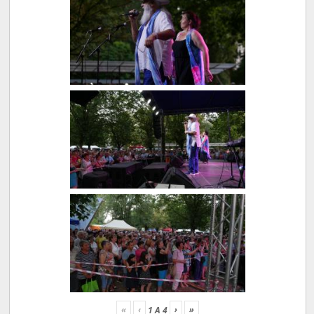
«
‹
›
»
1
A
4