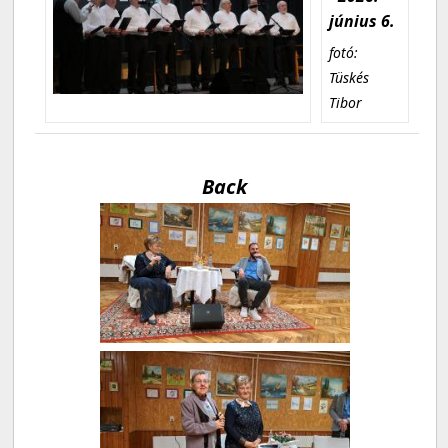
június 6.
fotó:
Tüskés
Tibor
Back