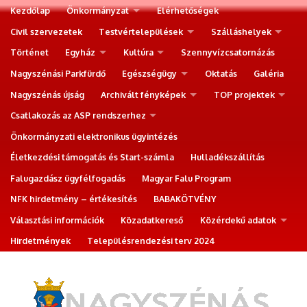
Kezdőlap
Önkormányzat
Elérhetőségek
Civil szervezetek
Testvértelepülések
Szálláshelyek
Történet
Egyház
Kultúra
Szennyvízcsatornázás
Nagyszénási Parkfürdő
Egészségügy
Oktatás
Galéria
Nagyszénás újság
Archivált fényképek
TOP projektek
Csatlakozás az ASP rendszerhez
Önkormányzati elektronikus ügyintézés
Életkezdési támogatás és Start-számla
Hulladékszállítás
Falugazdász ügyfélfogadás
Magyar Falu Program
NFK hirdetmény – értékesítés
BABAKÖTVÉNY
Választási információk
Közadatkereső
Közérdekű adatok
Hirdetmények
Településrendezési terv 2024