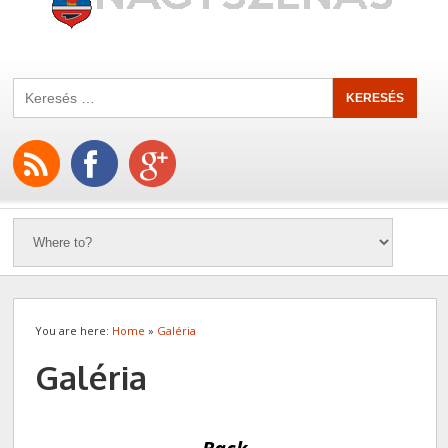
You are here:
Home
»
Galéria
Galéria