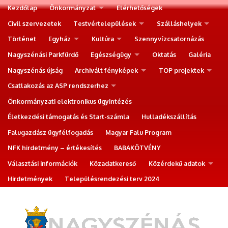
Kezdőlap
Önkormányzat
Elérhetőségek
Civil szervezetek
Testvértelepülések
Szálláshelyek
Történet
Egyház
Kultúra
Szennyvízcsatornázás
Nagyszénási Parkfürdő
Egészségügy
Oktatás
Galéria
Nagyszénás újság
Archivált fényképek
TOP projektek
Csatlakozás az ASP rendszerhez
Önkormányzati elektronikus ügyintézés
Életkezdési támogatás és Start-számla
Hulladékszállítás
Falugazdász ügyfélfogadás
Magyar Falu Program
NFK hirdetmény – értékesítés
BABAKÖTVÉNY
Választási információk
Közadatkereső
Közérdekű adatok
Hirdetmények
Településrendezési terv 2024