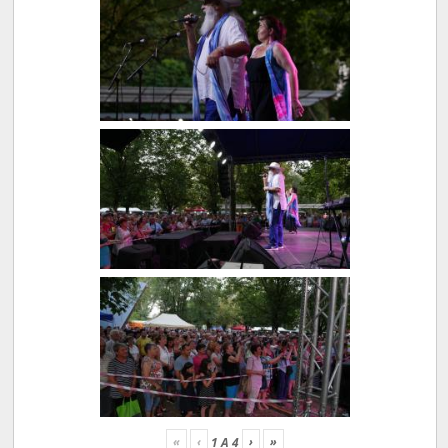
«
‹
›
»
1
A
4