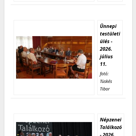
Ünnepi
testületi
ülés -
2026.
július
11.
fotó:
Tüskés
Tibor
Népzenei
Találkozó
- 2026.