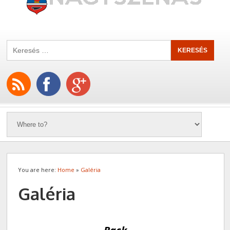
You are here:
Home
»
Galéria
Galéria