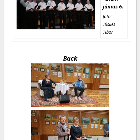
június 6.
fotó:
Tüskés
Tibor
Back