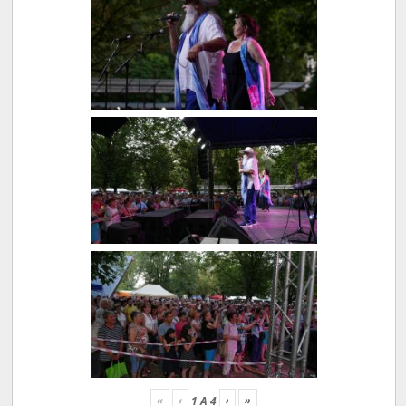
«
‹
›
»
1
A
4