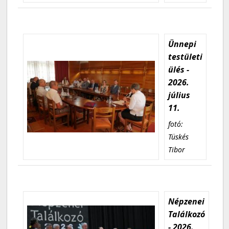
Ünnepi
testületi
ülés -
2026.
július
11.
fotó:
Tüskés
Tibor
Népzenei
Találkozó
- 2026.