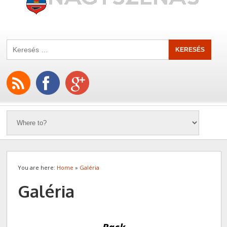
You are here:
Home
»
Galéria
Galéria