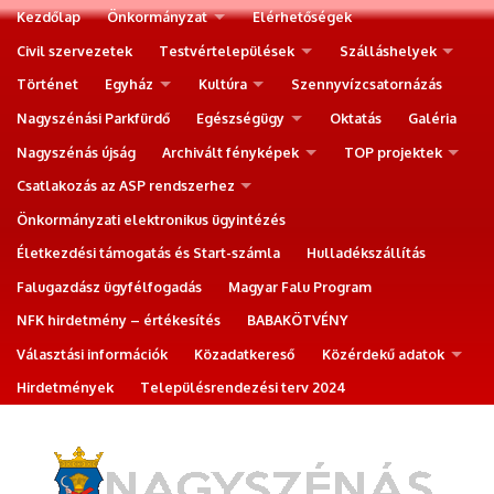
Kezdőlap
Önkormányzat
Elérhetőségek
Civil szervezetek
Testvértelepülések
Szálláshelyek
Történet
Egyház
Kultúra
Szennyvízcsatornázás
Nagyszénási Parkfürdő
Egészségügy
Oktatás
Galéria
Nagyszénás újság
Archivált fényképek
TOP projektek
Csatlakozás az ASP rendszerhez
Önkormányzati elektronikus ügyintézés
Életkezdési támogatás és Start-számla
Hulladékszállítás
Falugazdász ügyfélfogadás
Magyar Falu Program
NFK hirdetmény – értékesítés
BABAKÖTVÉNY
Választási információk
Közadatkereső
Közérdekű adatok
Hirdetmények
Településrendezési terv 2024