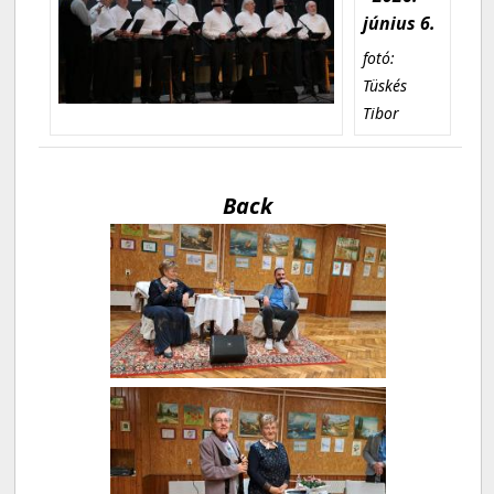
június 6.
fotó:
Tüskés
Tibor
Back