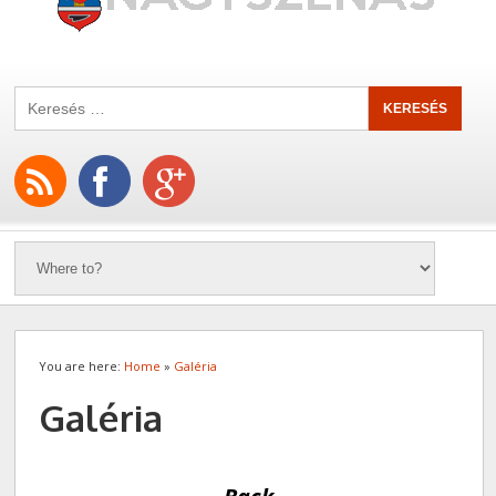
You are here:
Home
»
Galéria
Galéria