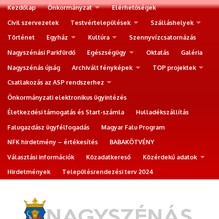
Kezdőlap
Önkormányzat
Elérhetőségek
Civil szervezetek
Testvértelepülések
Szálláshelyek
Történet
Egyház
Kultúra
Szennyvízcsatornázás
Nagyszénási Parkfürdő
Egészségügy
Oktatás
Galéria
Nagyszénás újság
Archivált fényképek
TOP projektek
Csatlakozás az ASP rendszerhez
Önkormányzati elektronikus ügyintézés
Életkezdési támogatás és Start-számla
Hulladékszállítás
Falugazdász ügyfélfogadás
Magyar Falu Program
NFK hirdetmény – értékesítés
BABAKÖTVÉNY
Választási információk
Közadatkereső
Közérdekű adatok
Hirdetmények
Településrendezési terv 2024