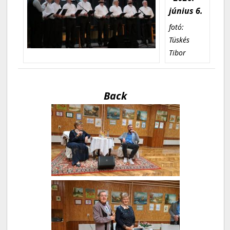
június 6.
fotó:
Tüskés
Tibor
Back