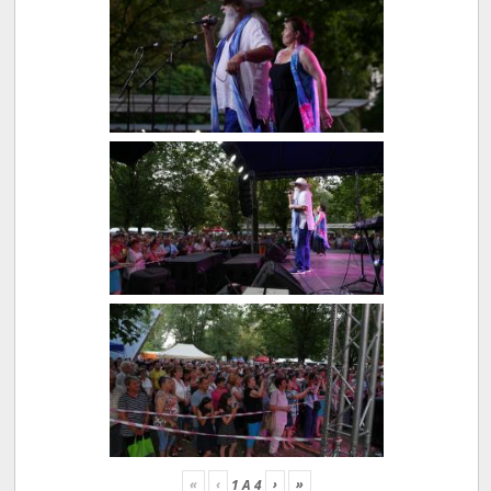
«
‹
›
»
1
A
4