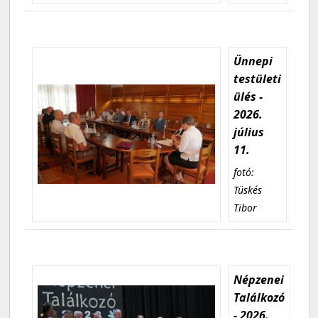
Ünnepi
testületi
ülés -
2026.
július
11.
fotó:
Tüskés
Tibor
Népzenei
Találkozó
- 2026.