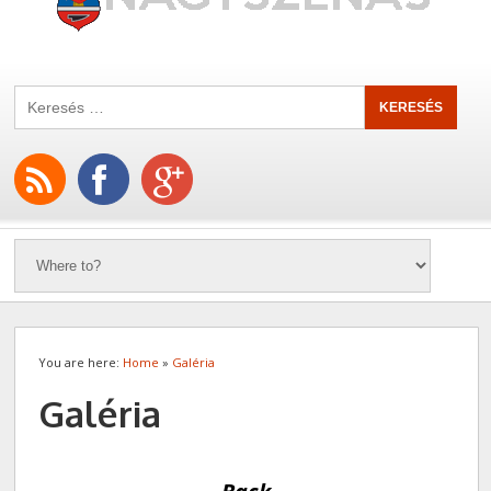
You are here:
Home
»
Galéria
Galéria