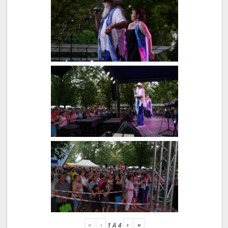
«
‹
›
»
1
A
4