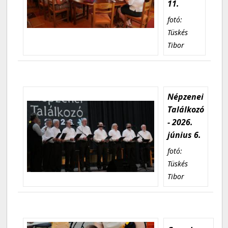
11.
fotó:
Tüskés
Tibor
Népzenei
Találkozó
- 2026.
június 6.
fotó:
Tüskés
Tibor