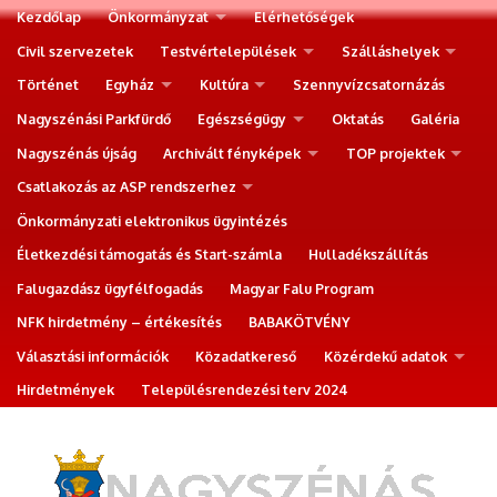
Kezdőlap
Önkormányzat
Elérhetőségek
Civil szervezetek
Testvértelepülések
Szálláshelyek
Történet
Egyház
Kultúra
Szennyvízcsatornázás
Nagyszénási Parkfürdő
Egészségügy
Oktatás
Galéria
Nagyszénás újság
Archivált fényképek
TOP projektek
Csatlakozás az ASP rendszerhez
Önkormányzati elektronikus ügyintézés
Életkezdési támogatás és Start-számla
Hulladékszállítás
Falugazdász ügyfélfogadás
Magyar Falu Program
NFK hirdetmény – értékesítés
BABAKÖTVÉNY
Választási információk
Közadatkereső
Közérdekű adatok
Hirdetmények
Településrendezési terv 2024