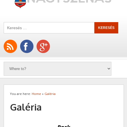
You are here:
Home
»
Galéria
Galéria