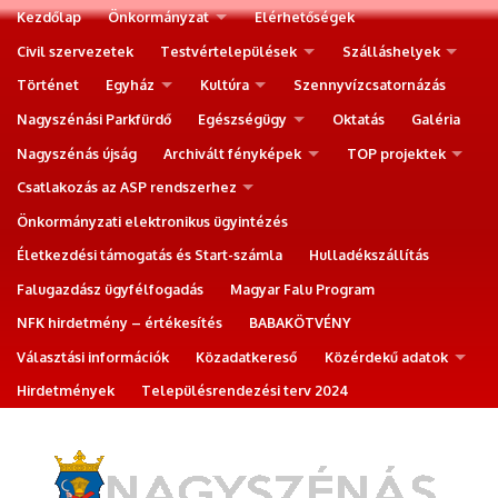
Kezdőlap
Önkormányzat
Elérhetőségek
Civil szervezetek
Testvértelepülések
Szálláshelyek
Történet
Egyház
Kultúra
Szennyvízcsatornázás
Nagyszénási Parkfürdő
Egészségügy
Oktatás
Galéria
Nagyszénás újság
Archivált fényképek
TOP projektek
Csatlakozás az ASP rendszerhez
Önkormányzati elektronikus ügyintézés
Életkezdési támogatás és Start-számla
Hulladékszállítás
Falugazdász ügyfélfogadás
Magyar Falu Program
NFK hirdetmény – értékesítés
BABAKÖTVÉNY
Választási információk
Közadatkereső
Közérdekű adatok
Hirdetmények
Településrendezési terv 2024