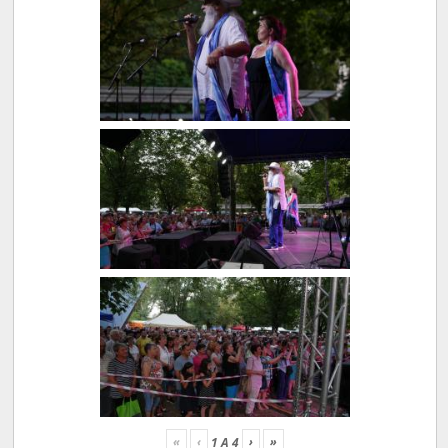
«
‹
›
»
1
A
4