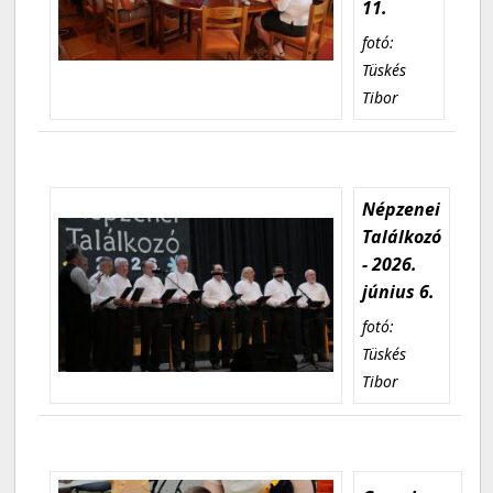
11.
fotó:
Tüskés
Tibor
Népzenei
Találkozó
- 2026.
június 6.
fotó:
Tüskés
Tibor