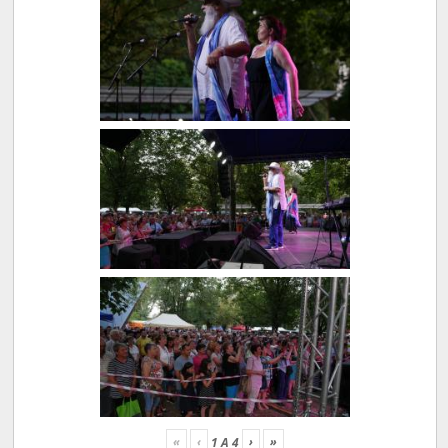
«
‹
›
»
1
A
4