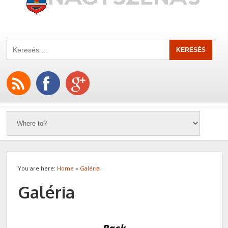
You are here:
Home
»
Galéria
Galéria