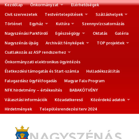
Kezdőlap
Önkormányzat
Elérhetőségek
Civil szervezetek
Testvértelepülések
Szálláshelyek
Történet
Egyház
Kultúra
Szennyvízcsatornázás
Nagyszénási Parkfürdő
Egészségügy
Oktatás
Galéria
Nagyszénás újság
Archivált fényképek
TOP projektek
Csatlakozás az ASP rendszerhez
Önkormányzati elektronikus ügyintézés
Életkezdési támogatás és Start-számla
Hulladékszállítás
Falugazdász ügyfélfogadás
Magyar Falu Program
NFK hirdetmény – értékesítés
BABAKÖTVÉNY
Választási információk
Közadatkereső
Közérdekű adatok
Hirdetmények
Településrendezési terv 2024