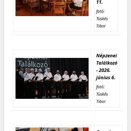
11.
fotó:
Tüskés
Tibor
Népzenei
Találkozó
- 2026.
június 6.
fotó:
Tüskés
Tibor