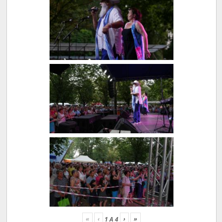
«
‹
›
»
1
A
4