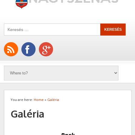
You are here:
Home
»
Galéria
Galéria