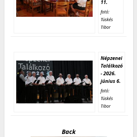
11.
fotó:
Tüskés
Tibor
Népzenei
Találkozó
- 2026.
június 6.
fotó:
Tüskés
Tibor
Back