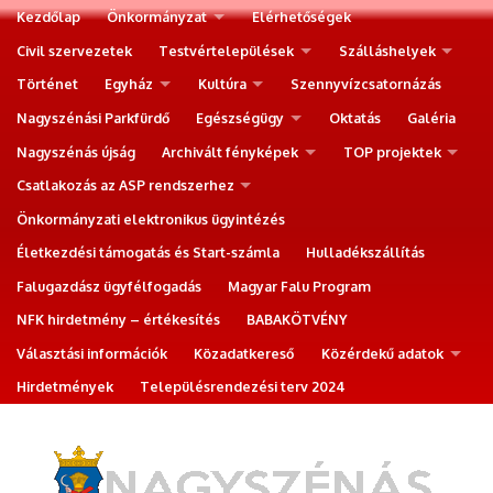
Kezdőlap
Önkormányzat
Elérhetőségek
Civil szervezetek
Testvértelepülések
Szálláshelyek
Történet
Egyház
Kultúra
Szennyvízcsatornázás
Nagyszénási Parkfürdő
Egészségügy
Oktatás
Galéria
Nagyszénás újság
Archivált fényképek
TOP projektek
Csatlakozás az ASP rendszerhez
Önkormányzati elektronikus ügyintézés
Életkezdési támogatás és Start-számla
Hulladékszállítás
Falugazdász ügyfélfogadás
Magyar Falu Program
NFK hirdetmény – értékesítés
BABAKÖTVÉNY
Választási információk
Közadatkereső
Közérdekű adatok
Hirdetmények
Településrendezési terv 2024