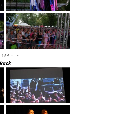
›
»
1
A
4
Back