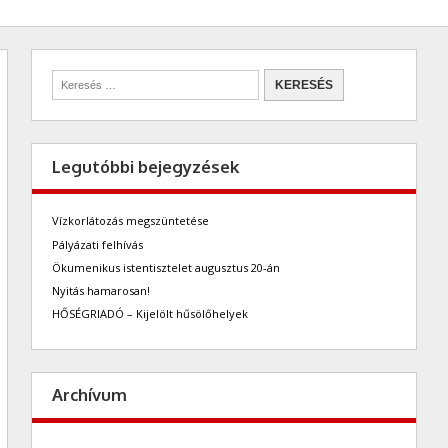
Legutóbbi bejegyzések
Vízkorlátozás megszüntetése
Pályázati felhívás
Ökumenikus istentisztelet augusztus 20-án
Nyitás hamarosan!
HŐSÉGRIADÓ – Kijelölt hűsölőhelyek
Archívum