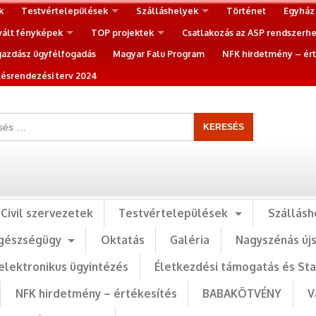
k
Testvértelepülések
Szálláshelyek
Történet
Egyház
vált fényképek
TOP projektek
Csatlakozás az ASP rendszerh
gazdász ügyfélfogadás
Magyar Falu Program
NFK hirdetmény – ért
ésrendezési terv 2024
Civil szervezetek
Testvértelepülések
Szállásh
gészségügy
Oktatás
Galéria
Nagyszénás új
elektronikus ügyintézés
Életkezdési támogatás és St
NFK hirdetmény – értékesítés
BABAKÖTVÉNY
V