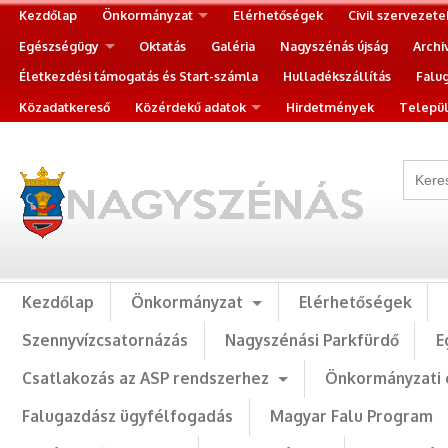
Kezdőlap
Önkormányzat
Elérhetőségek
Civil szervezete
Egészségügy
Oktatás
Galéria
Nagyszénás újság
Archi
Életkezdési támogatás és Start-számla
Hulladékszállítás
Falu
Közadatkereső
Közérdekű adatok
Hirdetmények
Települ
Kezdőlap
Önkormányzat
Elérhetőségek
Szennyvízcsatornázás
Nagyszénási Parkfürdő
E
Csatlakozás az ASP rendszerhez
Önkormányzati 
Falugazdász ügyfélfogadás
Magyar Falu Program