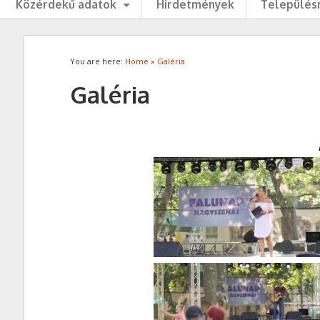
Közérdekű adatok
Hirdetmények
Településr
You are here:
Home
»
Galéria
Galéria