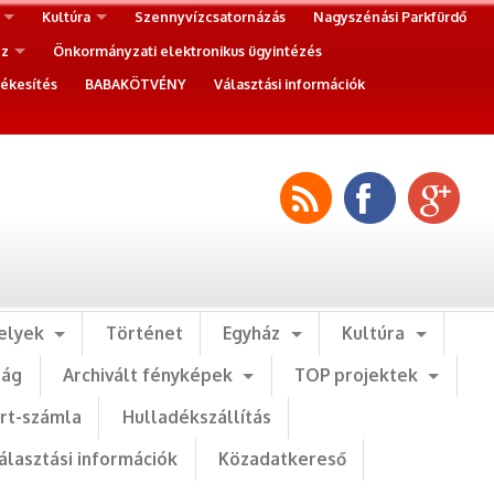
Kultúra
Szennyvízcsatornázás
Nagyszénási Parkfürdő
ez
Önkormányzati elektronikus ügyintézés
ékesítés
BABAKÖTVÉNY
Választási információk
elyek
Történet
Egyház
Kultúra
ság
Archivált fényképek
TOP projektek
art-számla
Hulladékszállítás
álasztási információk
Közadatkereső