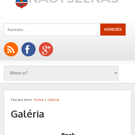
You are here:
Home
»
Galéria
Galéria