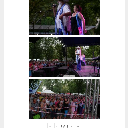
«
‹
›
»
1
A
4