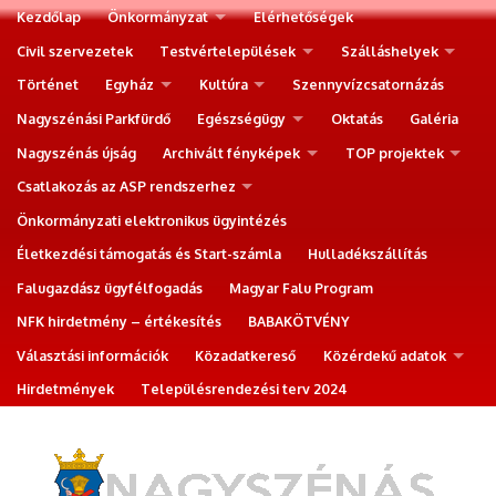
Kezdőlap
Önkormányzat
Elérhetőségek
Civil szervezetek
Testvértelepülések
Szálláshelyek
Történet
Egyház
Kultúra
Szennyvízcsatornázás
Nagyszénási Parkfürdő
Egészségügy
Oktatás
Galéria
Nagyszénás újság
Archivált fényképek
TOP projektek
Csatlakozás az ASP rendszerhez
Önkormányzati elektronikus ügyintézés
Életkezdési támogatás és Start-számla
Hulladékszállítás
Falugazdász ügyfélfogadás
Magyar Falu Program
NFK hirdetmény – értékesítés
BABAKÖTVÉNY
Választási információk
Közadatkereső
Közérdekű adatok
Hirdetmények
Településrendezési terv 2024