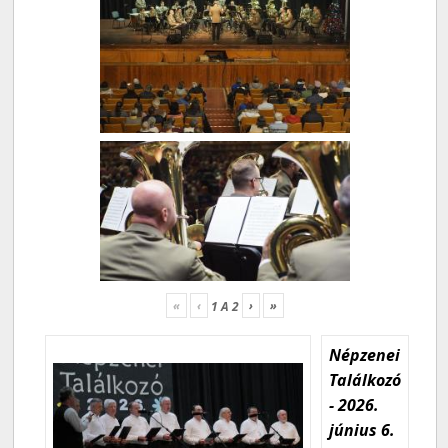
«
‹
›
»
1
A
2
Népzenei
Találkozó
- 2026.
június 6.