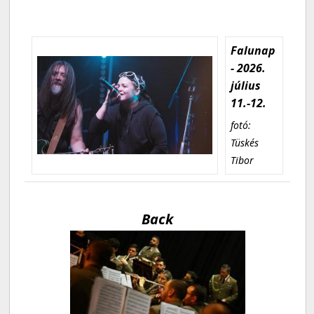
Falunap
- 2026.
július
11.-12.
fotó:
Tüskés
Tibor
Back