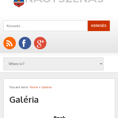
You are here:
Home
»
Galéria
Galéria