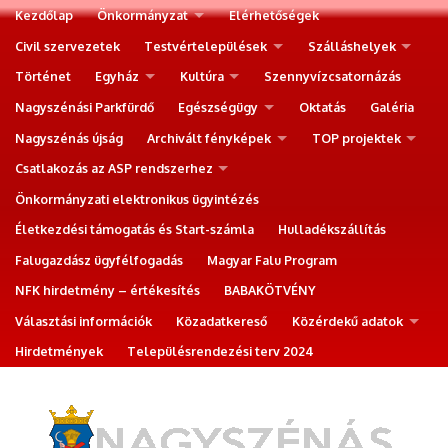
Kezdőlap
Önkormányzat
Elérhetőségek
Civil szervezetek
Testvértelepülések
Szálláshelyek
Történet
Egyház
Kultúra
Szennyvízcsatornázás
Nagyszénási Parkfürdő
Egészségügy
Oktatás
Galéria
Nagyszénás újság
Archivált fényképek
TOP projektek
Csatlakozás az ASP rendszerhez
Önkormányzati elektronikus ügyintézés
Életkezdési támogatás és Start-számla
Hulladékszállítás
Falugazdász ügyfélfogadás
Magyar Falu Program
NFK hirdetmény – értékesítés
BABAKÖTVÉNY
Választási információk
Közadatkereső
Közérdekű adatok
Hirdetmények
Településrendezési terv 2024