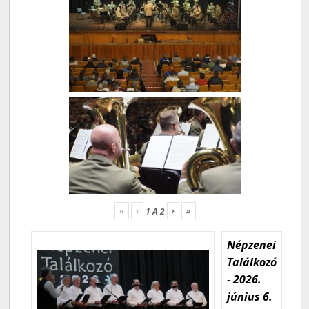
«
‹
›
»
1
A
2
Népzenei
Találkozó
- 2026.
június 6.