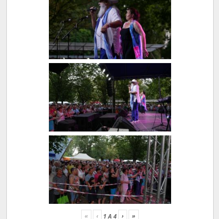
«
‹
›
»
1
A
4