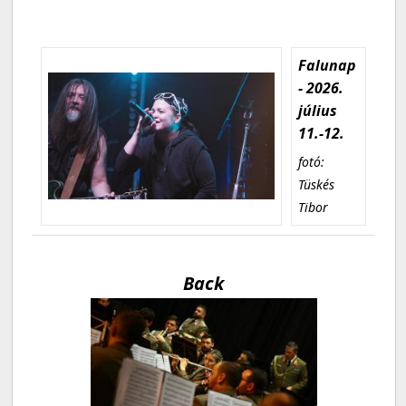
Falunap
- 2026.
július
11.-12.
fotó:
Tüskés
Tibor
Back