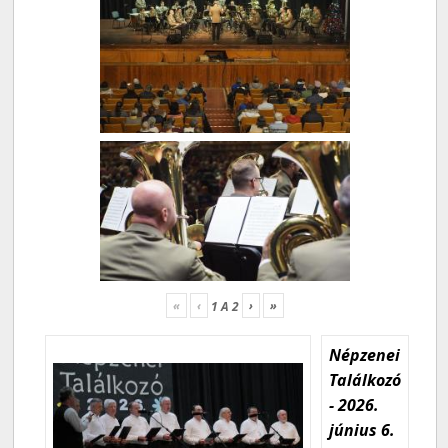
«
‹
›
»
1
A
2
Népzenei
Találkozó
- 2026.
június 6.