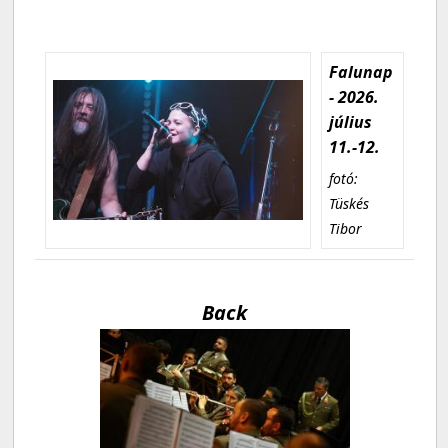
Falunap
- 2026.
július
11.-12.
fotó:
Tüskés
Tibor
Back