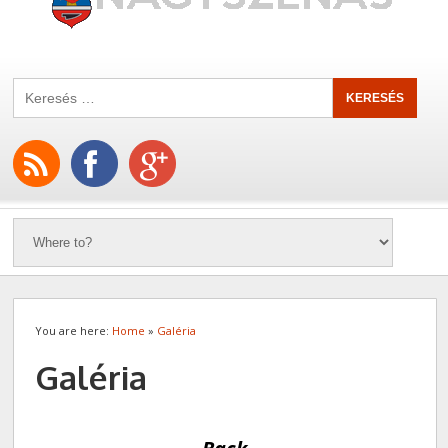
You are here:
Home
»
Galéria
Galéria