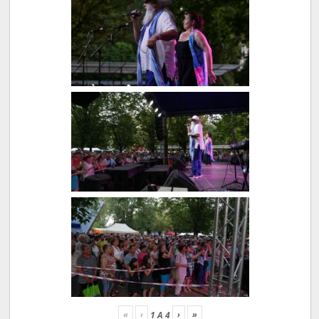
«
‹
›
»
1
A
4