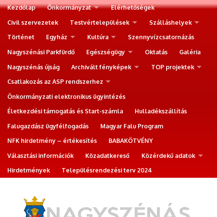
Kezdőlap
Önkormányzat
Elérhetőségek
Civil szervezetek
Testvértelepülések
Szálláshelyek
Történet
Egyház
Kultúra
Szennyvízcsatornázás
Nagyszénási Parkfürdő
Egészségügy
Oktatás
Galéria
Nagyszénás újság
Archivált fényképek
TOP projektek
Csatlakozás az ASP rendszerhez
Önkormányzati elektronikus ügyintézés
Életkezdési támogatás és Start-számla
Hulladékszállítás
Falugazdász ügyfélfogadás
Magyar Falu Program
NFK hirdetmény – értékesítés
BABAKÖTVÉNY
Választási információk
Közadatkereső
Közérdekű adatok
Hirdetmények
Településrendezési terv 2024