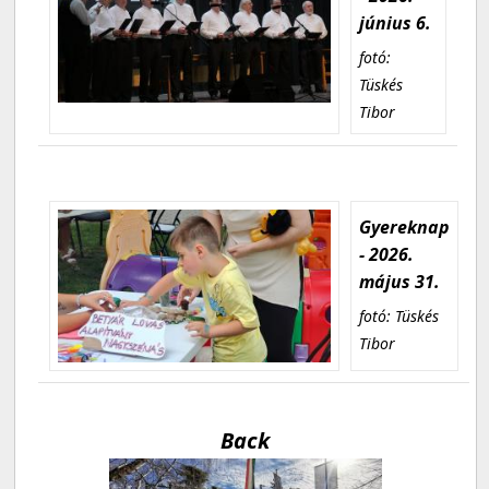
június 6.
fotó:
Tüskés
Tibor
Gyereknap
- 2026.
május 31.
fotó: Tüskés
Tibor
Back