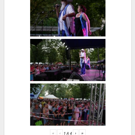
«
‹
›
»
1
A
4