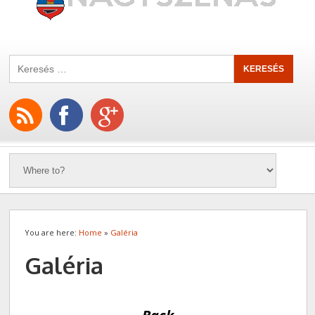
You are here:
Home
»
Galéria
Galéria