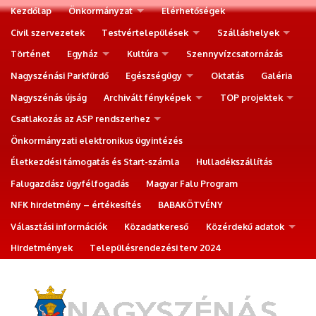
Kezdőlap
Önkormányzat
Elérhetőségek
Civil szervezetek
Testvértelepülések
Szálláshelyek
Történet
Egyház
Kultúra
Szennyvízcsatornázás
Nagyszénási Parkfürdő
Egészségügy
Oktatás
Galéria
Nagyszénás újság
Archivált fényképek
TOP projektek
Csatlakozás az ASP rendszerhez
Önkormányzati elektronikus ügyintézés
Életkezdési támogatás és Start-számla
Hulladékszállítás
Falugazdász ügyfélfogadás
Magyar Falu Program
NFK hirdetmény – értékesítés
BABAKÖTVÉNY
Választási információk
Közadatkereső
Közérdekű adatok
Hirdetmények
Településrendezési terv 2024