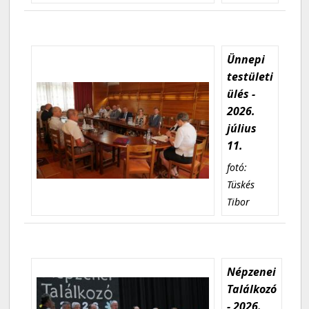
Ünnepi
testületi
ülés -
2026.
július
11.
fotó:
Tüskés
Tibor
Népzenei
Találkozó
- 2026.