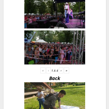
«
‹
›
»
1
A
4
Back