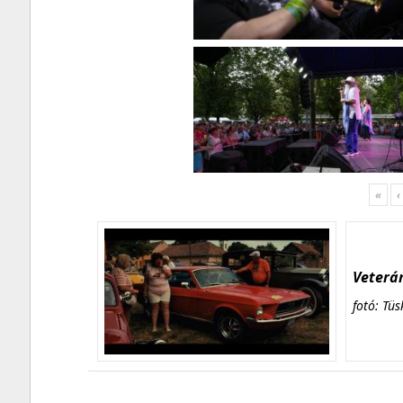
«
‹
Veterán
fotó: Tüs