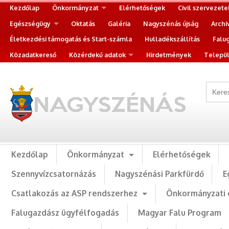
Kezdőlap
Önkormányzat
Elérhetőségek
Civil szervezete
Egészségügy
Oktatás
Galéria
Nagyszénás újság
Archi
Életkezdési támogatás és Start-számla
Hulladékszállítás
Falu
Közadatkereső
Közérdekű adatok
Hirdetmények
Települ
Kezdőlap
Önkormányzat
Elérhetőségek
Szennyvízcsatornázás
Nagyszénási Parkfürdő
E
Csatlakozás az ASP rendszerhez
Önkormányzati 
Falugazdász ügyfélfogadás
Magyar Falu Program