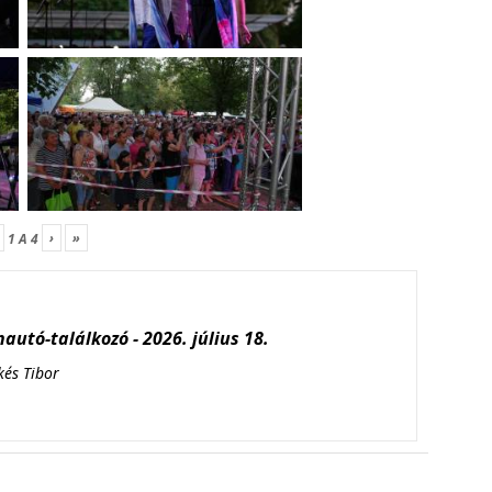
›
»
1
A
4
autó-találkozó - 2026. július 18.
kés Tibor