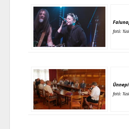
Falunap
fotó: Tüs
Ünnepi 
fotó: Tüs