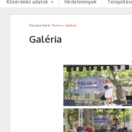
Közérdekű adatok
Hirdetmények
Településr
You are here:
Home
»
Galéria
Galéria