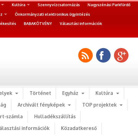
Kultúra
Szennyvízcsatornázás
Nagyszénási Parkfürdő
ez
Önkormányzati elektronikus ügyintézés
ékesítés
BABAKÖTVÉNY
Választási információk
elyek
Történet
Egyház
Kultúra
ság
Archivált fényképek
TOP projektek
art-számla
Hulladékszállítás
álasztási információk
Közadatkereső