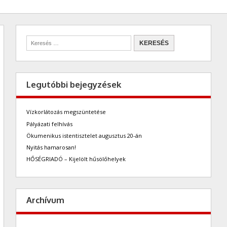
Legutóbbi bejegyzések
Vízkorlátozás megszüntetése
Pályázati felhívás
Ökumenikus istentisztelet augusztus 20-án
Nyitás hamarosan!
HŐSÉGRIADÓ – Kijelölt hűsölőhelyek
Archívum