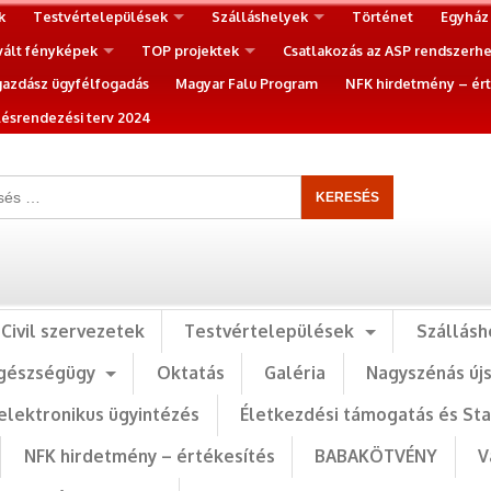
k
Testvértelepülések
Szálláshelyek
Történet
Egyház
vált fényképek
TOP projektek
Csatlakozás az ASP rendszerh
gazdász ügyfélfogadás
Magyar Falu Program
NFK hirdetmény – ért
ésrendezési terv 2024
Civil szervezetek
Testvértelepülések
Szállásh
gészségügy
Oktatás
Galéria
Nagyszénás új
elektronikus ügyintézés
Életkezdési támogatás és St
NFK hirdetmény – értékesítés
BABAKÖTVÉNY
V