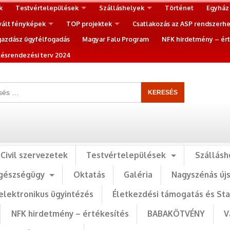
k
Testvértelepülések
Szálláshelyek
Történet
Egyház
vált fényképek
TOP projektek
Csatlakozás az ASP rendszerh
gazdász ügyfélfogadás
Magyar Falu Program
NFK hirdetmény – ért
ésrendezési terv 2024
Civil szervezetek
Testvértelepülések
Szállásh
gészségügy
Oktatás
Galéria
Nagyszénás új
elektronikus ügyintézés
Életkezdési támogatás és St
NFK hirdetmény – értékesítés
BABAKÖTVÉNY
V