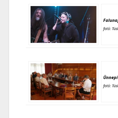
Falunap
fotó: Tüs
Ünnepi 
fotó: Tüs