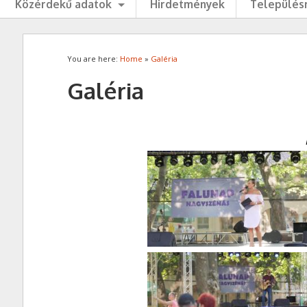
Közérdekű adatok
Hirdetmények
Településr
You are here:
Home
»
Galéria
Galéria