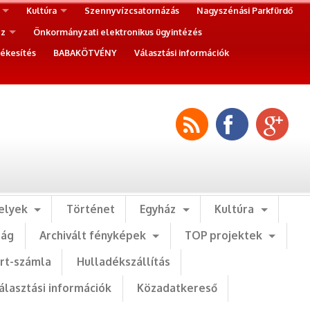
Kultúra
Szennyvízcsatornázás
Nagyszénási Parkfürdő
ez
Önkormányzati elektronikus ügyintézés
ékesítés
BABAKÖTVÉNY
Választási információk
elyek
Történet
Egyház
Kultúra
ság
Archivált fényképek
TOP projektek
art-számla
Hulladékszállítás
álasztási információk
Közadatkereső