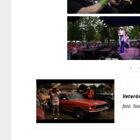
«
‹
Veterán
fotó: Tüs