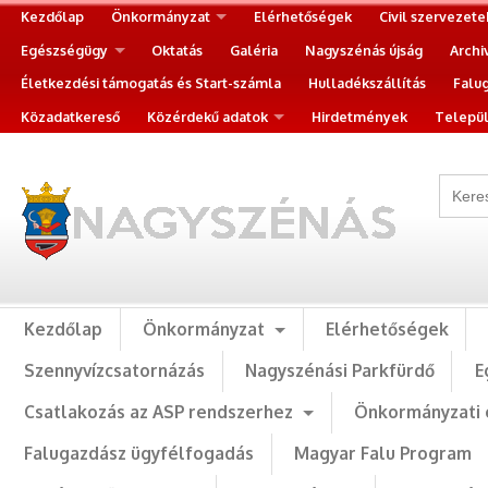
Kezdőlap
Önkormányzat
Elérhetőségek
Civil szervezete
Egészségügy
Oktatás
Galéria
Nagyszénás újság
Archi
Életkezdési támogatás és Start-számla
Hulladékszállítás
Falu
Közadatkereső
Közérdekű adatok
Hirdetmények
Települ
Kezdőlap
Önkormányzat
Elérhetőségek
Szennyvízcsatornázás
Nagyszénási Parkfürdő
E
Csatlakozás az ASP rendszerhez
Önkormányzati 
Falugazdász ügyfélfogadás
Magyar Falu Program