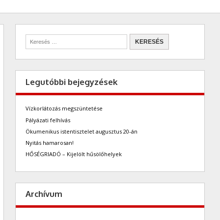
Legutóbbi bejegyzések
Vízkorlátozás megszüntetése
Pályázati felhívás
Ökumenikus istentisztelet augusztus 20-án
Nyitás hamarosan!
HŐSÉGRIADÓ – Kijelölt hűsölőhelyek
Archívum