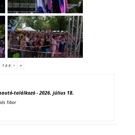
›
»
1
A
4
autó-találkozó - 2026. július 18.
kés Tibor