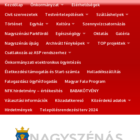
Kezdőlap
Önkormányzat
Elérhetőségek
Civil szervezetek
Testvértelepülések
Szálláshelyek
Történet
Egyház
Kultúra
Szennyvízcsatornázás
Nagyszénási Parkfürdő
Egészségügy
Oktatás
Galéria
Nagyszénás újság
Archivált fényképek
TOP projektek
Csatlakozás az ASP rendszerhez
Önkormányzati elektronikus ügyintézés
Életkezdési támogatás és Start-számla
Hulladékszállítás
Falugazdász ügyfélfogadás
Magyar Falu Program
NFK hirdetmény – értékesítés
BABAKÖTVÉNY
Választási információk
Közadatkereső
Közérdekű adatok
Hirdetmények
Településrendezési terv 2024