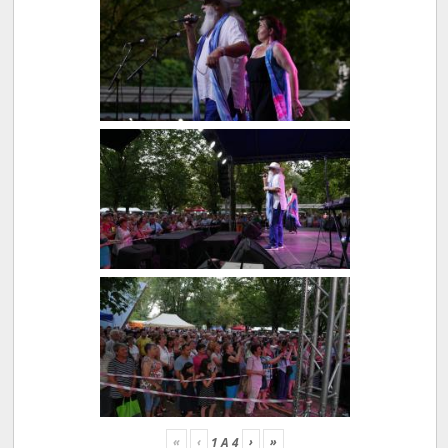
«
‹
›
»
1
A
4