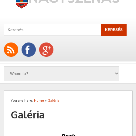
You are here:
Home
»
Galéria
Galéria