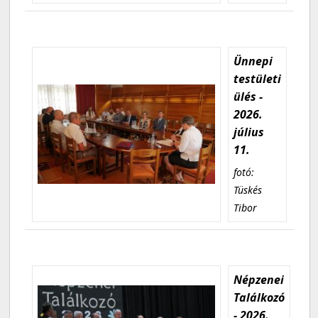
Ünnepi
testületi
ülés -
2026.
július
11.
fotó:
Tüskés
Tibor
Népzenei
Találkozó
- 2026.