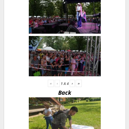
«
‹
›
»
1
A
4
Back