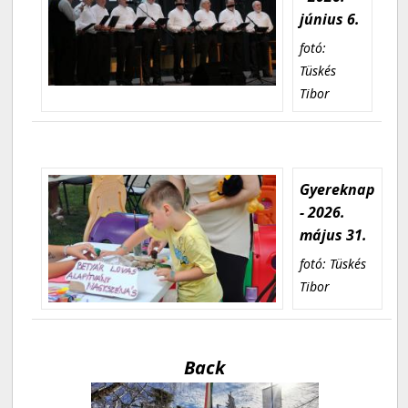
június 6.
fotó:
Tüskés
Tibor
Gyereknap
- 2026.
május 31.
fotó: Tüskés
Tibor
Back