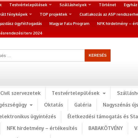
k
Testvértelepülések
Szálláshelyek
Történet
Egyház
vált fényképek
TOP projektek
Csatlakozás az ASP rendszerh
gazdász ügyfélfogadás
Magyar Falu Program
NFK hirdetmény – ért
ésrendezési terv 2024
Civil szervezetek
Testvértelepülések
Szállásh
gészségügy
Oktatás
Galéria
Nagyszénás új
elektronikus ügyintézés
Életkezdési támogatás és St
NFK hirdetmény – értékesítés
BABAKÖTVÉNY
V