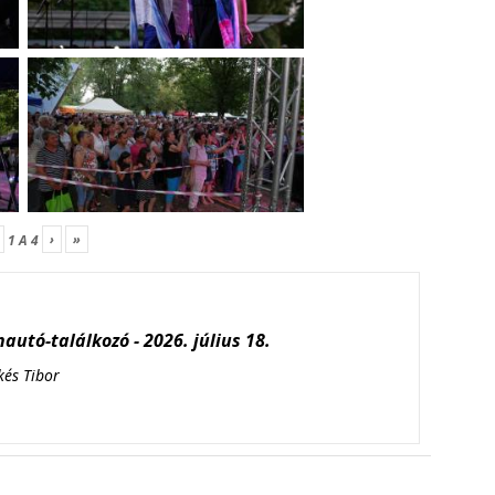
›
»
1
A
4
autó-találkozó - 2026. július 18.
kés Tibor