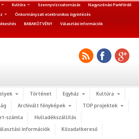
Kultúra
Szennyvízcsatornázás
Nagyszénási Parkfürdő
ez
Önkormányzati elektronikus ügyintézés
ékesítés
BABAKÖTVÉNY
Választási információk
elyek
Történet
Egyház
Kultúra
ság
Archivált fényképek
TOP projektek
art-számla
Hulladékszállítás
álasztási információk
Közadatkereső