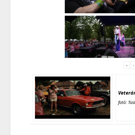
«
‹
Veterán
fotó: Tüs