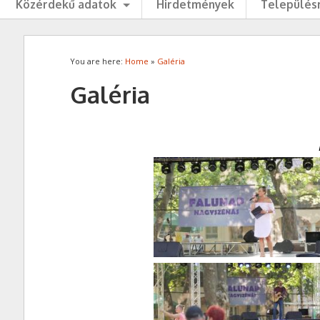
Közérdekű adatok
Hirdetmények
Településr
You are here:
Home
»
Galéria
Galéria