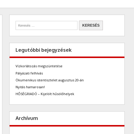
Legutóbbi bejegyzések
Vízkorlátozás megszüntetése
Pályázati felhívás
Ökumenikus istentisztelet augusztus 20-án
Nyitás hamarosan!
HŐSÉGRIADÓ – Kijelölt hűsölőhelyek
Archívum