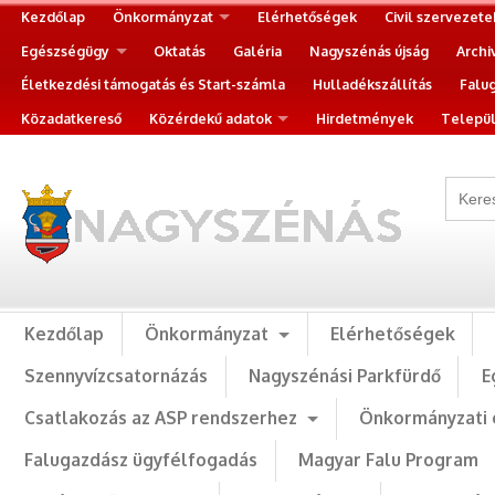
Kezdőlap
Önkormányzat
Elérhetőségek
Civil szervezete
Egészségügy
Oktatás
Galéria
Nagyszénás újság
Archi
Életkezdési támogatás és Start-számla
Hulladékszállítás
Falu
Közadatkereső
Közérdekű adatok
Hirdetmények
Települ
Kezdőlap
Önkormányzat
Elérhetőségek
Szennyvízcsatornázás
Nagyszénási Parkfürdő
E
Csatlakozás az ASP rendszerhez
Önkormányzati 
Falugazdász ügyfélfogadás
Magyar Falu Program