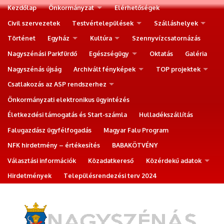
Kezdőlap
Önkormányzat
Elérhetőségek
Civil szervezetek
Testvértelepülések
Szálláshelyek
Történet
Egyház
Kultúra
Szennyvízcsatornázás
Nagyszénási Parkfürdő
Egészségügy
Oktatás
Galéria
Nagyszénás újság
Archivált fényképek
TOP projektek
Csatlakozás az ASP rendszerhez
Önkormányzati elektronikus ügyintézés
Életkezdési támogatás és Start-számla
Hulladékszállítás
Falugazdász ügyfélfogadás
Magyar Falu Program
NFK hirdetmény – értékesítés
BABAKÖTVÉNY
Választási információk
Közadatkereső
Közérdekű adatok
Hirdetmények
Településrendezési terv 2024