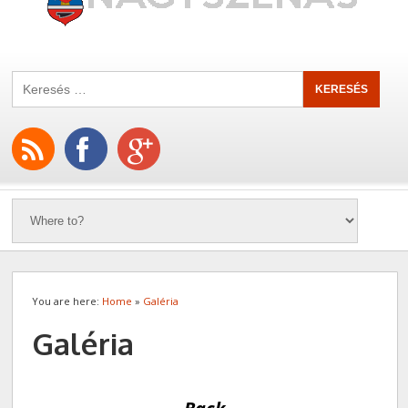
You are here:
Home
»
Galéria
Galéria