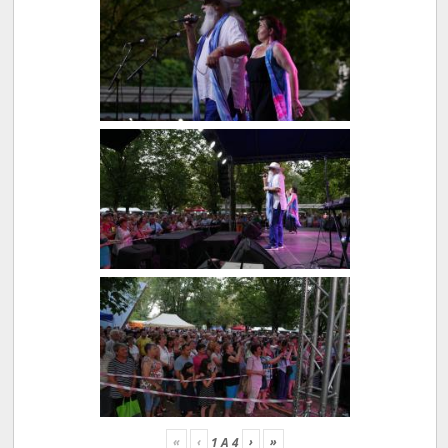
«
‹
›
»
1
A
4