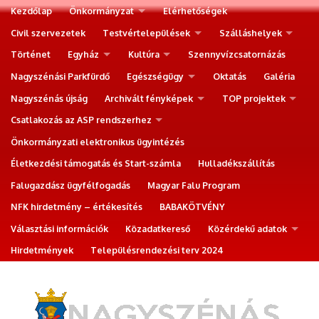
Kezdőlap
Önkormányzat
Elérhetőségek
Civil szervezetek
Testvértelepülések
Szálláshelyek
Történet
Egyház
Kultúra
Szennyvízcsatornázás
Nagyszénási Parkfürdő
Egészségügy
Oktatás
Galéria
Nagyszénás újság
Archivált fényképek
TOP projektek
Csatlakozás az ASP rendszerhez
Önkormányzati elektronikus ügyintézés
Életkezdési támogatás és Start-számla
Hulladékszállítás
Falugazdász ügyfélfogadás
Magyar Falu Program
NFK hirdetmény – értékesítés
BABAKÖTVÉNY
Választási információk
Közadatkereső
Közérdekű adatok
Hirdetmények
Településrendezési terv 2024