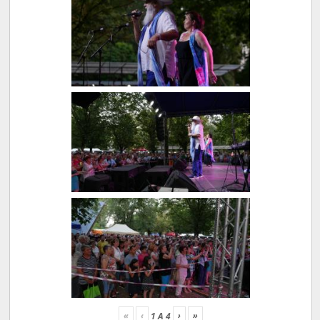
«
‹
›
»
1
A
4