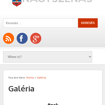
You are here:
Home
»
Galéria
Galéria