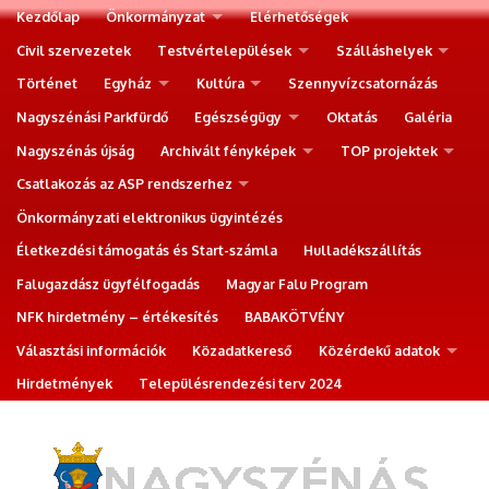
Kezdőlap
Önkormányzat
Elérhetőségek
Civil szervezetek
Testvértelepülések
Szálláshelyek
Történet
Egyház
Kultúra
Szennyvízcsatornázás
Nagyszénási Parkfürdő
Egészségügy
Oktatás
Galéria
Nagyszénás újság
Archivált fényképek
TOP projektek
Csatlakozás az ASP rendszerhez
Önkormányzati elektronikus ügyintézés
Életkezdési támogatás és Start-számla
Hulladékszállítás
Falugazdász ügyfélfogadás
Magyar Falu Program
NFK hirdetmény – értékesítés
BABAKÖTVÉNY
Választási információk
Közadatkereső
Közérdekű adatok
Hirdetmények
Településrendezési terv 2024