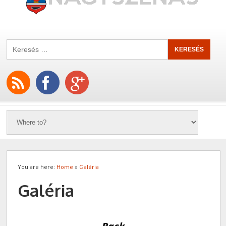
You are here:
Home
»
Galéria
Galéria