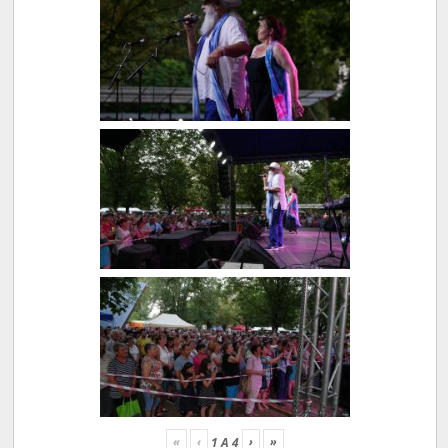
«
‹
›
»
1
A
4