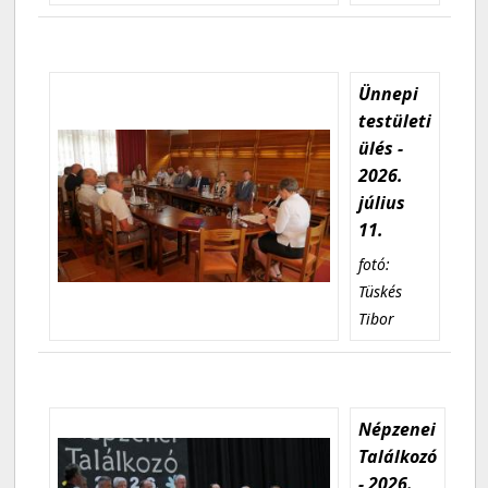
Ünnepi
testületi
ülés -
2026.
július
11.
fotó:
Tüskés
Tibor
Népzenei
Találkozó
- 2026.