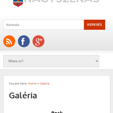
You are here:
Home
»
Galéria
Galéria