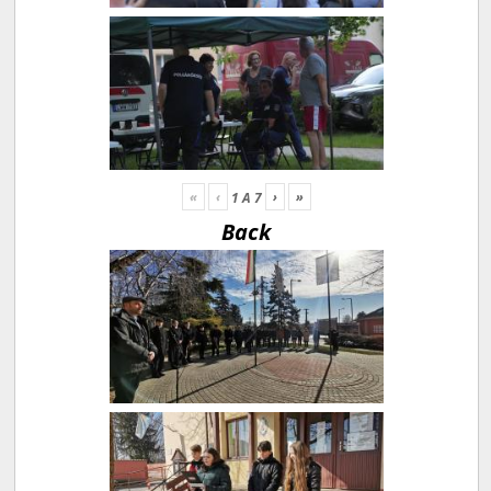
«
‹
›
»
1
A
7
Back