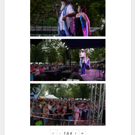
«
‹
›
»
1
A
4