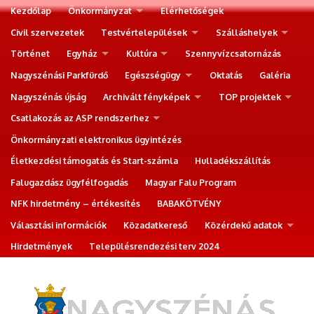
Kezdőlap
Önkormányzat
Elérhetőségek
Civil szervezetek
Testvértelepülések
Szálláshelyek
Történet
Egyház
Kultúra
Szennyvízcsatornázás
Nagyszénási Parkfürdő
Egészségügy
Oktatás
Galéria
Nagyszénás újság
Archivált fényképek
TOP projektek
Csatlakozás az ASP rendszerhez
Önkormányzati elektronikus ügyintézés
Életkezdési támogatás és Start-számla
Hulladékszállítás
Falugazdász ügyfélfogadás
Magyar Falu Program
NFK hirdetmény – értékesítés
BABAKÖTVÉNY
Választási információk
Közadatkereső
Közérdekű adatok
Hirdetmények
Településrendezési terv 2024