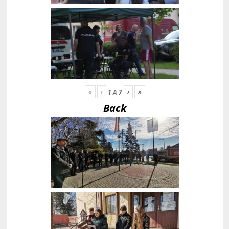
«
‹
›
»
1
A
7
Back