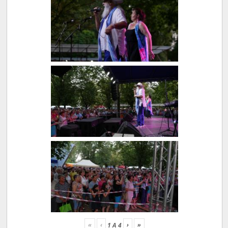
«
‹
›
»
1
A
4