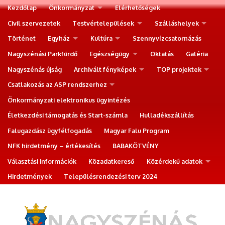
Kezdőlap
Önkormányzat
Elérhetőségek
Civil szervezetek
Testvértelepülések
Szálláshelyek
Történet
Egyház
Kultúra
Szennyvízcsatornázás
Nagyszénási Parkfürdő
Egészségügy
Oktatás
Galéria
Nagyszénás újság
Archivált fényképek
TOP projektek
Csatlakozás az ASP rendszerhez
Önkormányzati elektronikus ügyintézés
Életkezdési támogatás és Start-számla
Hulladékszállítás
Falugazdász ügyfélfogadás
Magyar Falu Program
NFK hirdetmény – értékesítés
BABAKÖTVÉNY
Választási információk
Közadatkereső
Közérdekű adatok
Hirdetmények
Településrendezési terv 2024