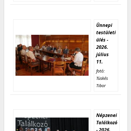
Ünnepi
testületi
ülés -
2026.
július
11.
fotó:
Tüskés
Tibor
Népzenei
Találkozó
- 2026.