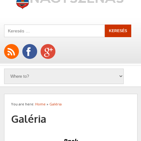
You are here:
Home
»
Galéria
Galéria