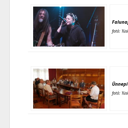
Falunap
fotó: Tüs
Ünnepi 
fotó: Tüs