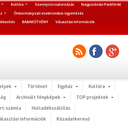
Kultúra
Szennyvízcsatornázás
Nagyszénási Parkfürdő
ez
Önkormányzati elektronikus ügyintézés
ékesítés
BABAKÖTVÉNY
Választási információk
elyek
Történet
Egyház
Kultúra
ság
Archivált fényképek
TOP projektek
art-számla
Hulladékszállítás
álasztási információk
Közadatkereső