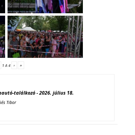
›
»
1
A
4
autó-találkozó - 2026. július 18.
kés Tibor