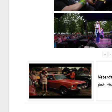
«
‹
Veterán
fotó: Tüs