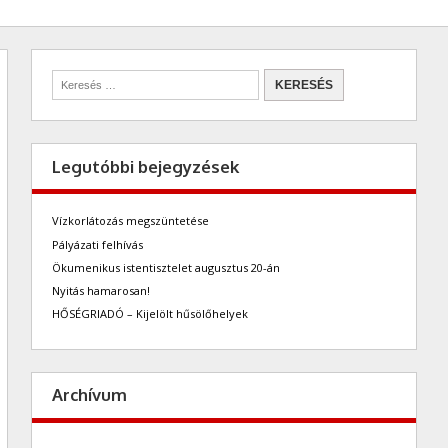
Legutóbbi bejegyzések
Vízkorlátozás megszüntetése
Pályázati felhívás
Ökumenikus istentisztelet augusztus 20-án
Nyitás hamarosan!
HŐSÉGRIADÓ – Kijelölt hűsölőhelyek
Archívum