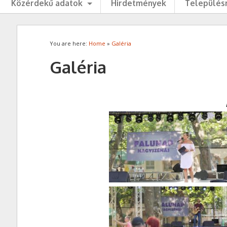
Közérdekű adatok
Hirdetmények
Településr
You are here:
Home
»
Galéria
Galéria