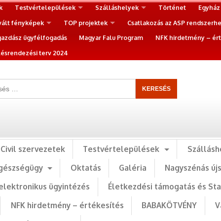
k
Testvértelepülések
Szálláshelyek
Történet
Egyház
vált fényképek
TOP projektek
Csatlakozás az ASP rendszerh
gazdász ügyfélfogadás
Magyar Falu Program
NFK hirdetmény – ért
ésrendezési terv 2024
Civil szervezetek
Testvértelepülések
Szállásh
gészségügy
Oktatás
Galéria
Nagyszénás új
elektronikus ügyintézés
Életkezdési támogatás és St
NFK hirdetmény – értékesítés
BABAKÖTVÉNY
V