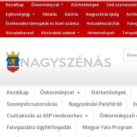
Kezdőlap
Önkormányzat
Elérhetőségek
Civil szervezete
Egészségügy
Oktatás
Galéria
Nagyszénás újság
Archi
Életkezdési támogatás és Start-számla
Hulladékszállítás
Falu
Közadatkereső
Közérdekű adatok
Hirdetmények
Települ
Kezdőlap
Önkormányzat
Elérhetőségek
Szennyvízcsatornázás
Nagyszénási Parkfürdő
E
Csatlakozás az ASP rendszerhez
Önkormányzati 
Falugazdász ügyfélfogadás
Magyar Falu Program