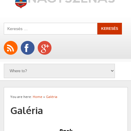
You are here:
Home
»
Galéria
Galéria