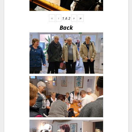
«
‹
›
»
1
A
2
Back