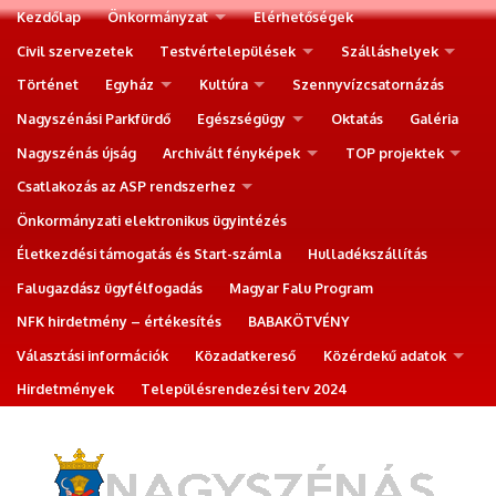
Kezdőlap
Önkormányzat
Elérhetőségek
Civil szervezetek
Testvértelepülések
Szálláshelyek
Történet
Egyház
Kultúra
Szennyvízcsatornázás
Nagyszénási Parkfürdő
Egészségügy
Oktatás
Galéria
Nagyszénás újság
Archivált fényképek
TOP projektek
Csatlakozás az ASP rendszerhez
Önkormányzati elektronikus ügyintézés
Életkezdési támogatás és Start-számla
Hulladékszállítás
Falugazdász ügyfélfogadás
Magyar Falu Program
NFK hirdetmény – értékesítés
BABAKÖTVÉNY
Választási információk
Közadatkereső
Közérdekű adatok
Hirdetmények
Településrendezési terv 2024