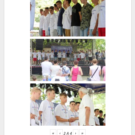
«
‹
›
»
2
A
4