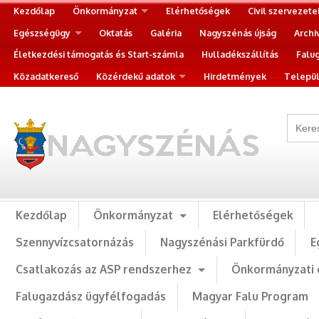
Kezdőlap
Önkormányzat
Elérhetőségek
Civil szervezete
Egészségügy
Oktatás
Galéria
Nagyszénás újság
Archi
Életkezdési támogatás és Start-számla
Hulladékszállítás
Falu
Közadatkereső
Közérdekű adatok
Hirdetmények
Települ
Kezdőlap
Önkormányzat
Elérhetőségek
Szennyvízcsatornázás
Nagyszénási Parkfürdő
E
Csatlakozás az ASP rendszerhez
Önkormányzati 
Falugazdász ügyfélfogadás
Magyar Falu Program