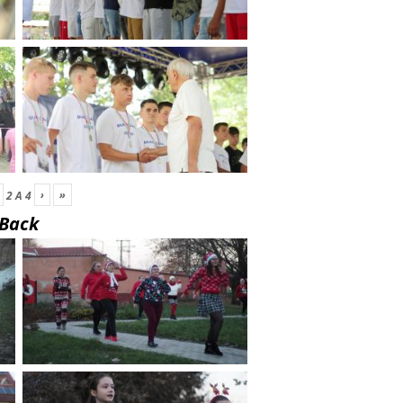
›
»
2
A
4
Back