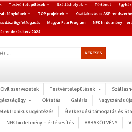
k
Testvértelepülések
Szálláshelyek
Történet
Egyház
vált fényképek
TOP projektek
Csatlakozás az ASP rendszerh
gazdász ügyfélfogadás
Magyar Falu Program
NFK hirdetmény – ért
ésrendezési terv 2024
Civil szervezetek
Testvértelepülések
Szállásh
gészségügy
Oktatás
Galéria
Nagyszénás új
elektronikus ügyintézés
Életkezdési támogatás és St
NFK hirdetmény – értékesítés
BABAKÖTVÉNY
V