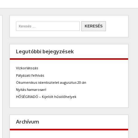
Legutóbbi bejegyzések
Vízkorlátozás
Pályázati felhívás
Ökumenikus istentisztelet augusztus 20-án
Nyitás hamarosan!
HŐSÉGRIADÓ – Kijelölt hűsölőhelyek
Archívum