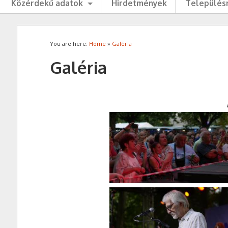
Közérdekű adatok
Hirdetmények
Településr
You are here:
Home
»
Galéria
Galéria