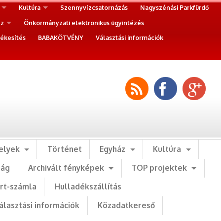
Kultúra
Szennyvízcsatornázás
Nagyszénási Parkfürdő
ez
Önkormányzati elektronikus ügyintézés
ékesítés
BABAKÖTVÉNY
Választási információk
elyek
Történet
Egyház
Kultúra
ság
Archivált fényképek
TOP projektek
art-számla
Hulladékszállítás
álasztási információk
Közadatkereső