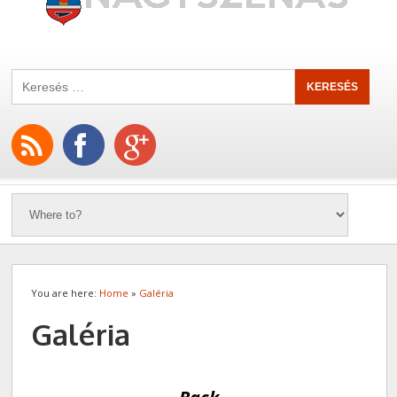
You are here:
Home
»
Galéria
Galéria