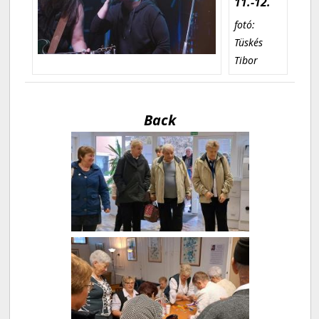
11.-12.
fotó:
Tüskés
Tibor
Back