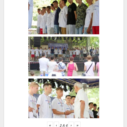
«
‹
›
»
2
A
4