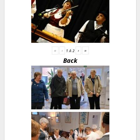
«
‹
›
»
1
A
2
Back