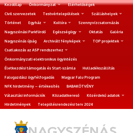
Kezdőlap
Önkormányzat
Elérhetőségek
Civil szervezetek
Testvértelepülések
Szálláshelyek
Történet
Egyház
Kultúra
Szennyvízcsatornázás
Nagyszénási Parkfürdő
Egészségügy
Oktatás
Galéria
Nagyszénás újság
Archivált fényképek
TOP projektek
Csatlakozás az ASP rendszerhez
Önkormányzati elektronikus ügyintézés
Életkezdési támogatás és Start-számla
Hulladékszállítás
Falugazdász ügyfélfogadás
Magyar Falu Program
NFK hirdetmény – értékesítés
BABAKÖTVÉNY
Választási információk
Közadatkereső
Közérdekű adatok
Hirdetmények
Településrendezési terv 2024